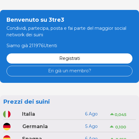
Benvenuto su 3tre3
Condividi, partecipa, posta e fai parte del maggior social
network dei suini
Siamo già 211976Utenti
Registrati
Eri già un membro?
Prezzi dei suini
Italia
6 Ago
0,045
Germania
5 Ago
0,100
Spagna
6 Ago