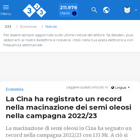
211.976
Utenti
Menu
333
Economia
Notizie
Per essere sempre aggiornato sulle ultime notizie del settore. Se desideri, puoi
abbonarti al nostro bollettino e riceverai i titoli nella tua posta elettronica con
frequenza settimanale.
Leggere questo articolo in:
Lingua
Economia
La Cina ha registrato un record
nella macinazione dei semi oleosi
nella campagna 2022/23
La macinazione di semi oleosi in Cina ha segnato un
record nella campagna 2022/23 con 133 Mt. A ciò si