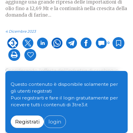
aggiunge una grande ripresa delle importazioni di
olio fino a 12,69 Mt e la continuità nella crescita della
domanda di farine...
4 Dicembre 2023
0
Considerando l'offerta dell'industria di crushing in
Cina, tra i principali semi oleosi la maggiore
dipendenza dalle importazioni è nel caso della soia.
Questo contenuto è disponibile solamente per
Nella campagna 2022/23, la produzione di soia in
gli utenti registrati
Cina è stata di 20 Mt e le importazioni hanno
Puoi registrarti e fare il login gratuitamente per
raggiunto i 100 Mt (10 Mt in più rispetto al ciclo
ricevere tutti i contenuti di 3tre3.it
2021/22), ovvero l’83% della fornitura (escluse le
scorte iniziali) è stata ottenuta dalle importazioni, con
Registrati
login
Stati Uniti e Brasile come principali fornitori e
concorrenti di questo prodotto.