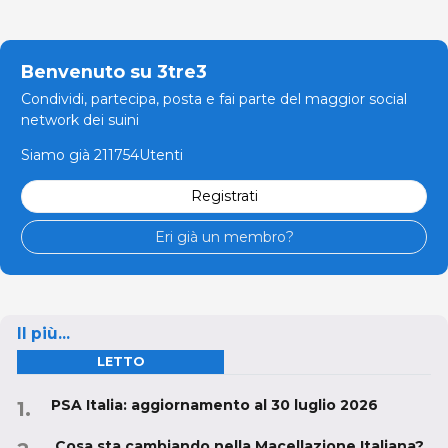
Benvenuto su 3tre3
Condividi, partecipa, posta e fai parte del maggior social
network dei suini
Siamo già 211754Utenti
Registrati
Eri già un membro?
Il più...
LETTO
PSA Italia: aggiornamento al 30 luglio 2026
Cosa sta cambiando nella Macellazione Italiana?