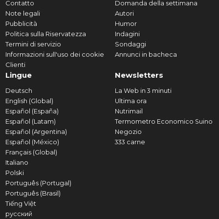
Contatto
Domanda della settimana
Note legali
Autori
Pubblicità
Humor
Politica sulla Riservatezza
Indagini
Termini di servizio
Sondaggi
Informazioni sull'uso dei cookie
Annunci in bacheca
Clienti
Lingue
Newsletters
Deutsch
La Web in 3 minuti
English (Global)
Ultima ora
Español (España)
Nutrimail
Español (Latam)
Termometro Economico Suino
Español (Argentina)
Negozio
Español (México)
333 carne
Français (Global)
Italiano
Polski
Português (Portugal)
Português (Brasil)
Tiếng Việt
русский