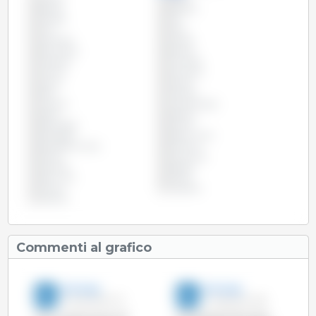
Brasile
Bulgaria
Canada
Cile
Cina
Cipro
Colombia
Croazia
Danimarca
Estonia
Filippine
Finlandia
Francia
Germania
Grecia
Irlanda
Italia
Lettonia
Lituania
Lussemburgo
Malta
Messico
Paesi Bassi
Polonia
Portogallo
Regno Unito
Repubblica Ceca
Romania
Russia
Slovacchia
Slovenia
Spagna
Stati Uniti
Svezia
Taiwan
Ungheria
Vietnam
Commenti al grafico
333 Italia
333 Italia
23-Feb-2016 17:13
14-Mag-2014 9:36