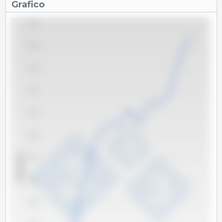
Grafico
6,250
6,000
5,750
5,500
5,250
5,000
x 1000 capi
4,750
4,500
4,250