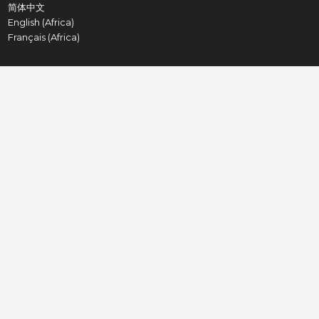
简体中文
English (Africa)
Français (Africa)