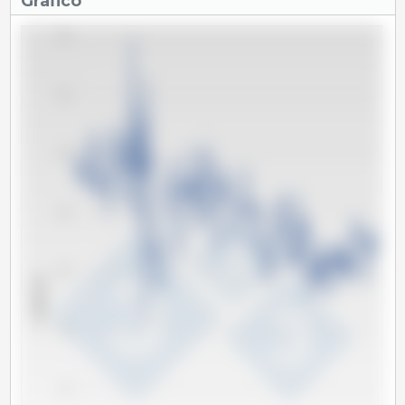
Grafico
180
160
140
120
100
x 1000 Tm
80
60