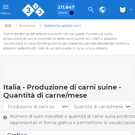
211.847
Utenti
Menu
333
Economia
Statistiche settore suini
Dati e tendenze del settore suinicolo nei vari paesi: numero di suini,
produzione di carne, commercio delle carni suine, ecc.I dati si possono
visualizzare in varie forme grafiche per paese e/o periodo desiderato. Inoltre si
possono vedere tutti i dati di un solo paese in una unica videata
Italia - Produzione di carni suine -
Quantità di carne/mese
Numero di suini macellati e quantità di carne suina prodott
rappresentati in forma grafica e permettono la visualizzazio