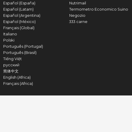
Español (España)
Nutrimail
Español (Latam)
Termometro Economico Suino
Español (Argentina)
Negozio
Español (México)
333 carne
Français (Global)
Italiano
Polski
Português (Portugal)
Português (Brasil)
Tiếng Việt
русский
简体中文
English (Africa)
Français (Africa)