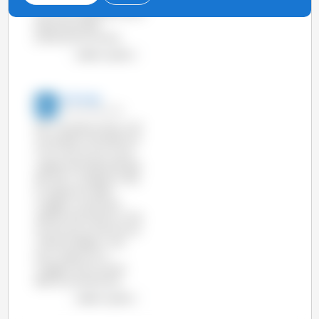
ora vive un periodo di forte
espansione della
produzione suinicola.
vedere il grafico
333 Italia
05-Ott-2016 15:05
Nel 1° semestre 2016, la UE
ha prodotto 1,6% (186.240
Tm) in più di carni suine
rispetto allo stesso periodo
del 2015. La Spagna (+6%)
è il paese che vede il
maggior incremento
assieme alla Polonia (+4%),
al contrario la Danimarca
(-5%) ed il Belgio (-4%),
sono i paesi con la
maggior diminuzione
della loro produzione.
vedere il grafico