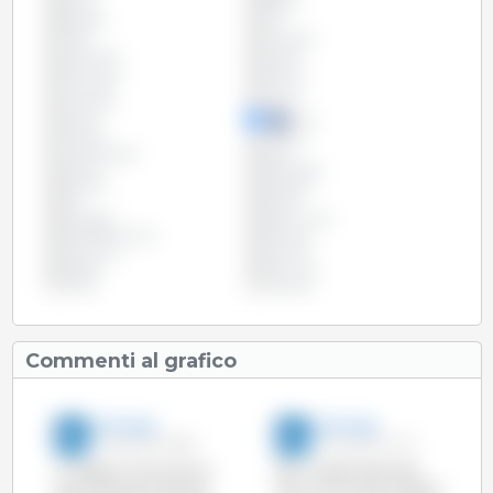
Bolivia
Brasile
Bulgaria
Cile
Cipro
Colombia
Costa Rica
Croazia
Danimarca
Estonia
Finlandia
Francia
Germania
Grecia
Irlanda
Italia
Lettonia
Lituania
Lussemburgo
Malta
Messico
Paesi Bassi
Panama
Paraguai
Peru
Polonia
Portogallo
Regno Unito
Repubblica Ceca
Romania
Slovacchia
Slovenia
Spagna
Stati Uniti
Svezia
Ungheria
Commenti al grafico
333 Italia
333 Italia
29-Ago-2017 18:26
28-Lug-2017 14:51
La Spagna, che continua
Nel 1° quadrimestre del
ad aumentare la propria
2017, la UE nel suo insieme