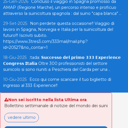
25-Gen-2026
Concluso il viaggio in Spagna promosso da
AMAP (Regione Marche), un percorso intenso e proficuo
attraverso la suinicoltura spagnola : dal suino "capa blanca" ..
29-Set-2025
Non perdete questa occasione!! Viaggio di
lavoro in Spagna, Norvegia e Italia per la suinicoltura del
futuro!!! Iscriviti subito.
https://www.3tres3.com/333mail/mail.php?
id=20527&no_contar=1
18-Giu-2025
:tada: 𝗦𝘂𝗰𝗰𝗲𝘀𝘀𝗼 𝗱𝗲𝗹 𝗽𝗿𝗶𝗺𝗼 𝟯𝟯𝟯 𝗘𝘅𝗽𝗲𝗿𝗶𝗲𝗻𝗰𝗲
𝗖𝗼𝗻𝗴𝗿𝗲𝘀𝘀 𝗜𝘁𝗮𝗹𝗶𝗮 Oltre 300 professionisti del settore
suinicolo si sono riuniti a Peschiera del Garda per una ..
10-Giu-2025
Ecco qui come scaricare il tuo biglietto di
ingresso al 333 Experience!!
Non sei iscritto nella lista Ultima ora
Bollettino settimanale di notizie del mondo dei suini
vedere ultimo