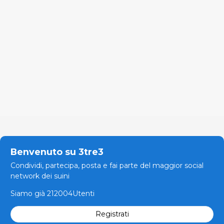
Benvenuto su 3tre3
Condividi, partecipa, posta e fai parte del maggior social
network dei suini
Siamo già 212004Utenti
Registrati