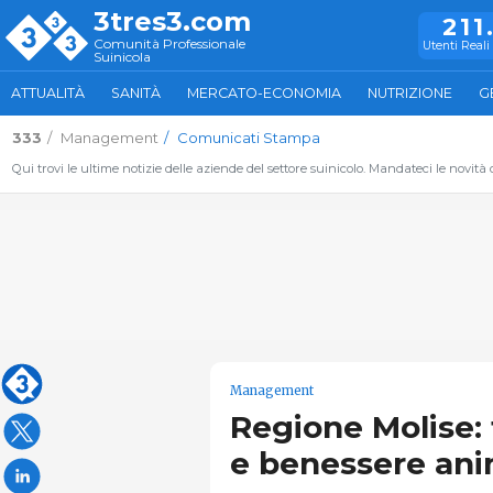
3tres3.com
211
Comunità Professionale
Utenti Reali 
Suinicola
ATTUALITÀ
SANITÀ
MERCATO-ECONOMIA
NUTRIZIONE
G
333
Management
Comunicati Stampa
Qui trovi le ultime notizie delle aziende del settore suinicolo. Mandateci le novità
Management
Regione Molise:
e benessere ani