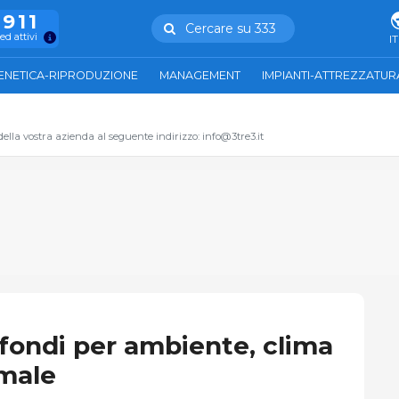
.911
Cercare su 333
ed attivi
IT
ENETICA-RIPRODUZIONE
MANAGEMENT
IMPIANTI-ATTREZZATUR
 della vostra azienda al seguente indirizzo: info@3tre3.it
 fondi per ambiente, clima
male