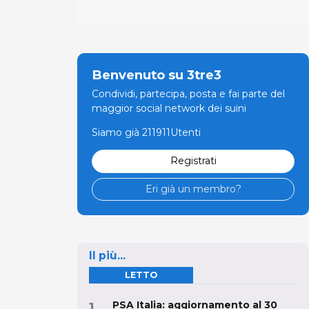
Benvenuto su 3tre3
Condividi, partecipa, posta e fai parte del
maggior social network dei suini
Siamo già 211911Utenti
Registrati
Eri già un membro?
Il più...
LETTO
PSA Italia: aggiornamento al 30