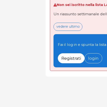
Non sei iscritto nella lista 
Un riassunto settimanale dell
vedere ultimo
Fai il log in e spunta la lista
Registrati
login