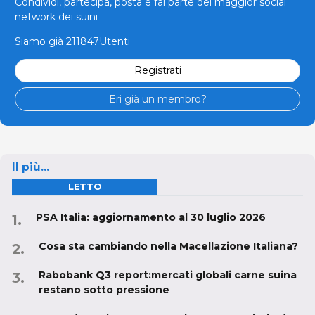
Condividi, partecipa, posta e fai parte del maggior social
network dei suini
Siamo già 211847Utenti
Registrati
Eri già un membro?
Il più...
LETTO
PSA Italia: aggiornamento al 30 luglio 2026
Cosa sta cambiando nella Macellazione Italiana?
Rabobank Q3 report:mercati globali carne suina
restano sotto pressione