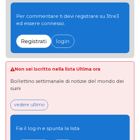
Per commentare ti devi registrare su 3tre3
ed essere connesso.
Registrati
login
Non sei iscritto nella lista Ultima ora
Bollettino settimanale di notizie del mondo dei
suini
vedere ultimo
Fai il log in e spunta la lista