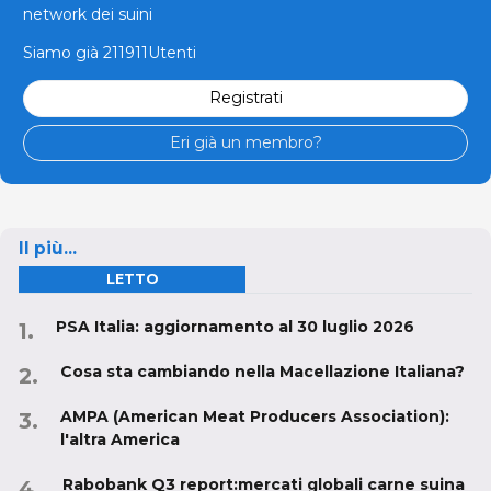
network dei suini
Siamo già 211911Utenti
Registrati
Eri già un membro?
Il più...
LETTO
PSA Italia: aggiornamento al 30 luglio 2026
Cosa sta cambiando nella Macellazione Italiana?
AMPA (American Meat Producers Association):
l'altra America
Rabobank Q3 report:mercati globali carne suina