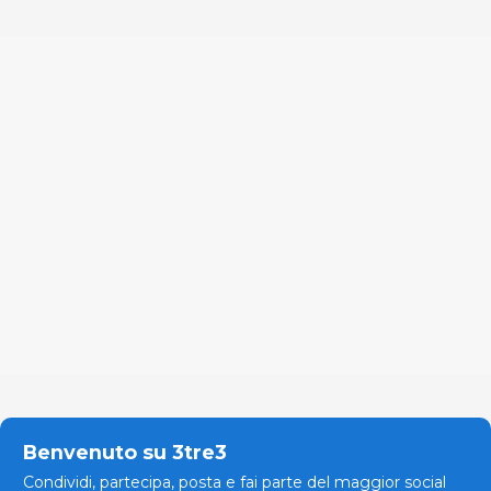
Benvenuto su 3tre3
Condividi, partecipa, posta e fai parte del maggior social