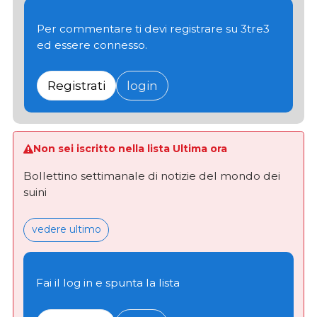
Per commentare ti devi registrare su 3tre3
ed essere connesso.
Registrati
login
Non sei iscritto nella lista Ultima ora
Bollettino settimanale di notizie del mondo dei
suini
vedere ultimo
Fai il log in e spunta la lista