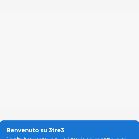
Benvenuto su 3tre3
Condividi, partecipa, posta e fai parte del maggior social