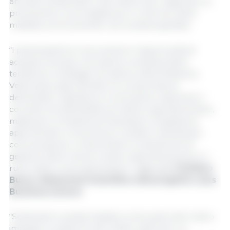
animale, ambientale e altri settori per migliorare la
prevenzione, la sorveglianza e il controllo delle
malattie, promuovendo così la salute globale.
“I partecipanti al corso avranno l'opportunità di
acquisire dunque una visione completa delle
tendenze e strategie nel settore della Medicina
Veterinaria, approfondire la comprensione
dell'ambito regolatorio in evoluzione, esplorare il
concetto di sostenibilità nel settore agroalimentare,
migliorare competenze finanziarie e di gestione,
approfondire conoscenze in ambito marketing e
comunicazione, comprendere le dinamiche di
gestione delle risorse umane negli allevamenti e il
ruolo delle nuove generazioni”, aggiunge
Cristiano
Busco, Referente Scientifico del progetto Luiss
Business School.
“Sosteniamo questa iniziativa come parte del nostro
impegno a supporto dei medici veterinari. La