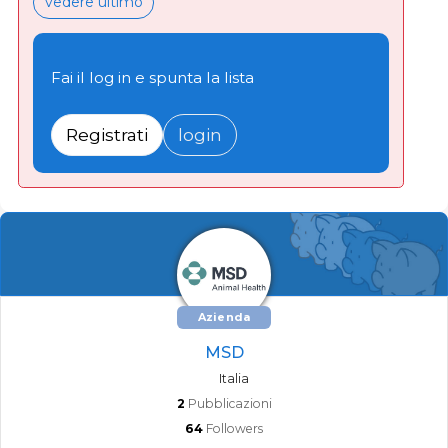
vedere ultimo
Fai il log in e spunta la lista
Registrati
login
Azienda
MSD
Italia
2
Pubblicazioni
64
Followers