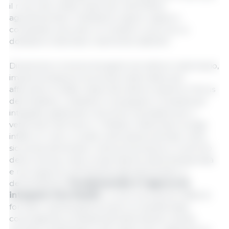
il ruolo dei medici veterinari nella filiera
agroalimentare. Dobbiamo essere capaci e
competitivi, secondo un modello nuovo di cui
dobbiamo diventare realmente distintivi”.
Dinamiche e trend emergenti nel settore veterinario,
implementazione di soluzioni alternative per
affrontare le sfide chiave del settore saranno il focus
dell’iniziativa. L'obiettivo è sviluppare competenze
integrate, gestionali e tecniche necessarie per il
veterinario del futuro. Il Medico Veterinario svolge
infatti un ruolo cruciale nella salute animale, nella
sicurezza alimentare, nella prevenzione e controllo
delle zoonosi, nella conservazione della biodiversità
e nel supporto all'industria agroalimentare, e
dell’ambiente.
Fondamentale è l’approccio
integrato One Health
, il corso si propone infatti di
formare i partecipanti proprio su questa base,
coinvolgendo professionisti della salute umana,