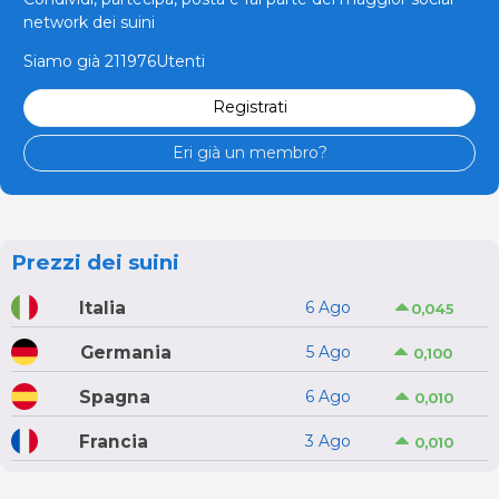
network dei suini
Siamo già 211976Utenti
Registrati
Eri già un membro?
Prezzi dei suini
Italia
6 Ago
0,045
Germania
5 Ago
0,100
Spagna
6 Ago
0,010
Francia
3 Ago
0,010