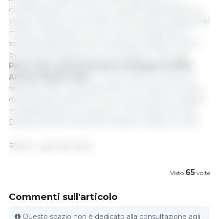
collaborazione con Fnovi e Luiss BS rappresenta un
passo avanti per valorizzare ancora di più la figura del
medico veterinario e il suo ruolo nel garantire la
salubrità degli alimenti, il benessere degli animali e
promuovere l'approccio One Health” conclude
Paolo Sani, Amministratore Delegato di MSD
Animal Health Italia
. Il corso inizierà nel mese di
febbraio 2025 e sarà articolato in 6 moduli formativi,
della durata totale di 72 ore, che verranno erogati in
modalità ibrida, con sessioni in aula negli hub Luiss
Business School di Roma e Milano e sessioni online.
FNOVI - gennaio 2025
65
Visto
volte
Commenti sull'articolo
Questo spazio non è dedicato alla consultazione agli