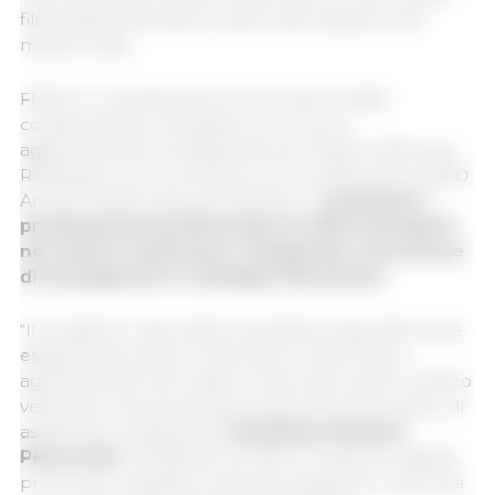
filiera agroalimentare e della valorizzazione del
made in Italy.
FNOVI e Luiss Business School hanno infatti
collaborato per sviluppare un corso di
aggiornamento professionale per Medici Veterinari.
Realizzato con il contributo non condizionato di MSD
Animal Health Italia, ha l'obiettivo di
preparare i
professionisti ad affrontare le sfide emergenti
nel settore veterinario, integrando conoscenze
di management e strategie di business
.
“Il progetto è nato dalla necessità di rispondere alle
esigenze del settore veterinario e delle filiere
agroalimentari del made in Italy nelle quali il medico
veterinario ha priorità sia di importanza, formativo, di
assistenza e di garanzia
“sottolinea Gaetano
Penocchio
, Presidente di FNOVI “Questo progetto,
promuove il dialogo tra diverse discipline e valorizza