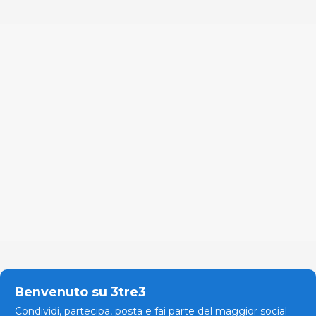
Benvenuto su 3tre3
Condividi, partecipa, posta e fai parte del maggior social