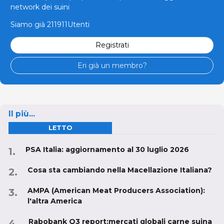
network dei suini
Siamo già 211911Utenti
Registrati
Eri già un membro?
Il più...
LETTO
PSA Italia: aggiornamento al 30 luglio 2026
Cosa sta cambiando nella Macellazione Italiana?
AMPA (American Meat Producers Association):
l'altra America
Rabobank Q3 report:mercati globali carne suina