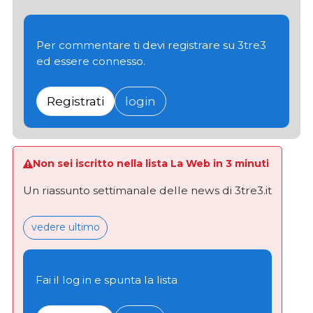
Per commentare ti devi registrare su 3tre3
ed essere connesso.
Registrati
login
Non sei iscritto nella lista La Web in 3 minuti
Un riassunto settimanale delle news di 3tre3.it
vedere ultimo
Fai il log in e spunta la lista