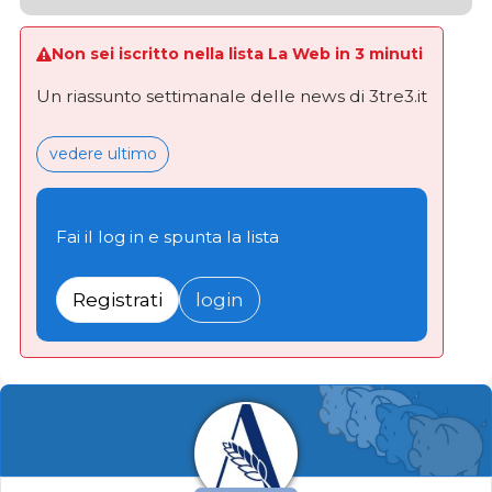
Non sei iscritto nella lista La Web in 3 minuti
Un riassunto settimanale delle news di 3tre3.it
vedere ultimo
Fai il log in e spunta la lista
Registrati
login