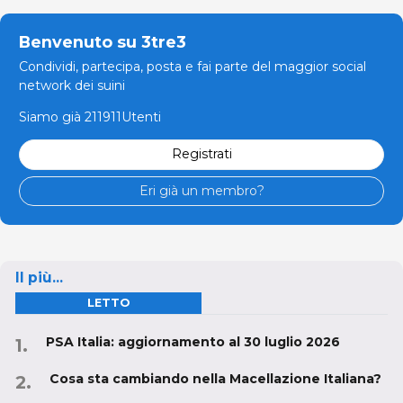
Benvenuto su 3tre3
Condividi, partecipa, posta e fai parte del maggior social
network dei suini
Siamo già 211911Utenti
Registrati
Eri già un membro?
Il più...
LETTO
PSA Italia: aggiornamento al 30 luglio 2026
Cosa sta cambiando nella Macellazione Italiana?