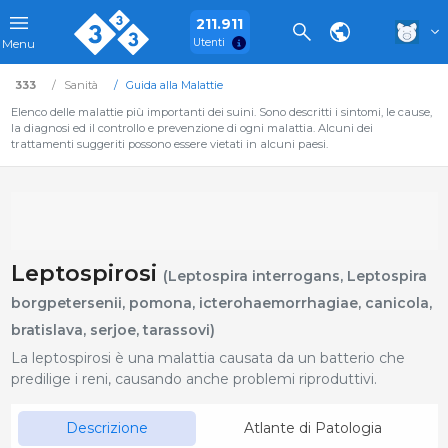
211.911
Utenti
Menu
333
Sanità
Guida alla Malattie
Elenco delle malattie più importanti dei suini. Sono descritti i sintomi, le cause,
la diagnosi ed il controllo e prevenzione di ogni malattia. Alcuni dei
trattamenti suggeriti possono essere vietati in alcuni paesi.
Leptospirosi
(Leptospira interrogans, Leptospira
borgpetersenii, pomona, icterohaemorrhagiae, canicola,
bratislava, serjoe, tarassovi)
La leptospirosi è una malattia causata da un batterio che
predilige i reni, causando anche problemi riproduttivi.
Descrizione
Atlante di Patologia