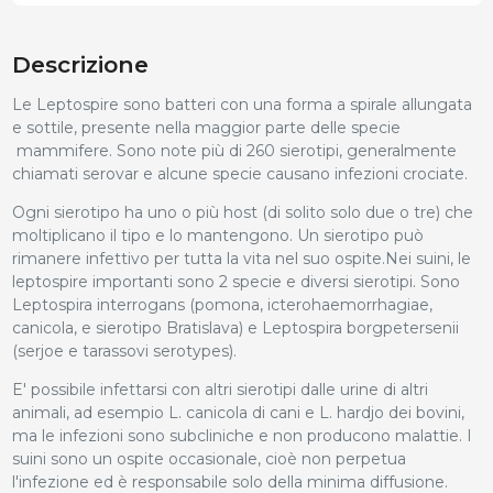
Descrizione
Le Leptospire sono batteri con una forma a spirale allungata
e sottile, presente nella maggior parte delle specie
mammifere. Sono note più di 260 sierotipi, generalmente
chiamati serovar e alcune specie causano infezioni crociate.
Ogni sierotipo ha uno o più host (di solito solo due o tre) che
moltiplicano il tipo e lo mantengono. Un sierotipo può
rimanere infettivo per tutta la vita nel suo ospite.Nei suini, le
leptospire importanti sono 2 specie e diversi sierotipi. Sono
Leptospira interrogans (pomona, icterohaemorrhagiae,
canicola, e sierotipo Bratislava) e Leptospira borgpetersenii
(serjoe e tarassovi serotypes).
E' possibile infettarsi con altri sierotipi dalle urine di altri
animali, ad esempio L. canicola di cani e L. hardjo dei bovini,
ma le infezioni sono subcliniche e non producono malattie. I
suini sono un ospite occasionale, cioè non perpetua
l'infezione ed è responsabile solo della minima diffusione.