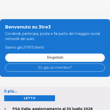
Benvenuto su 3tre3
Condividi, partecipa, posta e fai parte del maggior social
network dei suini
Siamo già 211911Utenti
Registrati
Eri già un membro?
Il più...
LETTO
PSA Italia: aggiornamento al 30 luglio 2026