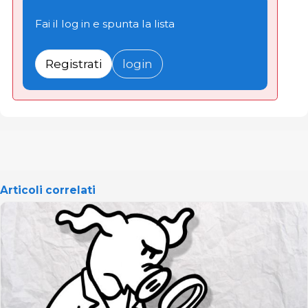
Fai il log in e spunta la lista
Registrati
login
Articoli correlati