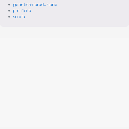
genetica-riproduzione
prolificità
scrofa