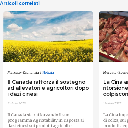
Articoli correlati
Mercato-Economia
Notizia
Mercato-Econ
Il Canada rafforza il sostegno
La Cina a
ad allevatori e agricoltori dopo
ritorsion
i dazi cinesi
colpiscon
31-Mar-2025
12-Mar-2025
Il Canada sta rafforzando il suo
La Cina impo
programma AgriStability in risposta ai
di colza, sui 
dazi cinesi sui prodotti agricoli e
prodotti acq