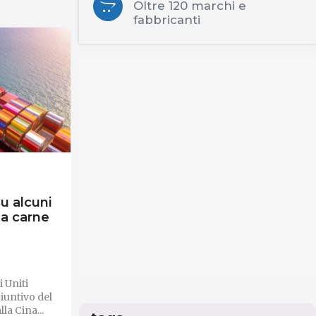
Oltre 120 marchi e
fabbricanti
su alcuni
la carne
 Uniti
iuntivo del
la Cina...