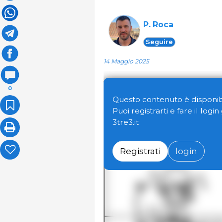
P. Roca
Seguire
14 Maggio 2025
0
Questo contenuto è disponibi
Puoi registrarti e fare il logi
3tre3.it
Registrati
login