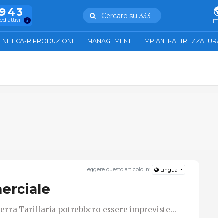
.943
Cercare su 333
ed attivi
IT
ENETICA-RIPRODUZIONE
MANAGEMENT
IMPIANTI-ATTREZZATUR
Leggere questo articolo in:
Lingua
erciale
erra Tariffaria potrebbero essere impreviste...