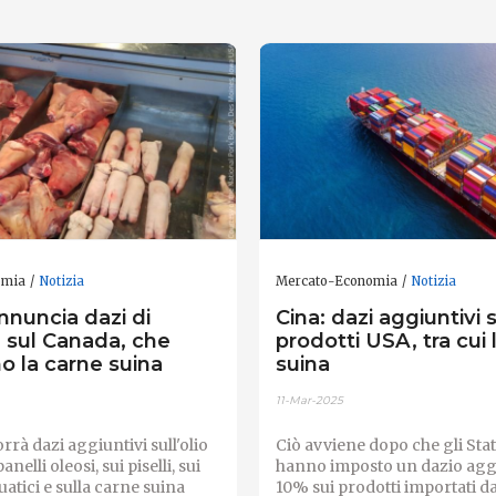
omia
Notizia
Mercato-Economia
Notizia
nnuncia dazi di
Cina: dazi aggiuntivi 
e sul Canada, che
prodotti USA, tra cui 
o la carne suina
suina
11-Mar-2025
rrà dazi aggiuntivi sull'olio
Ciò avviene dopo che gli Stati
panelli oleosi, sui piselli, sui
hanno imposto un dazio agg
uatici e sulla carne suina
10% sui prodotti importati dal