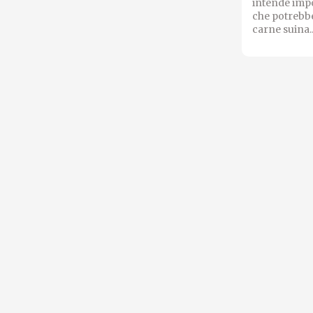
intende imp
che potrebbe
carne suina..