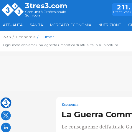
3tres3.com
211
Comunità Professionale
Utenti Reali 
Suinicola
ATTUALITÀ
SANITÀ
MERCATO-ECONOMIA
NUTRIZIONE
G
333
Economia
Humor
Ogni mese abbiamo una vignetta umoristica di attualità in suinicoltura.
Economia
La Guerra Comm
Le conseguenze dell'attuale Gu