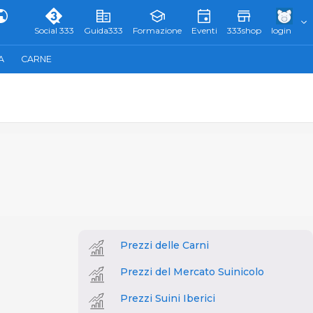
Social 333
Guida333
Formazione
Eventi
333shop
login
A
CARNE
Prezzi delle Carni
Prezzi del Mercato Suinicolo
Prezzi Suini Iberici