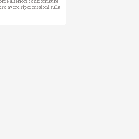
orre ulteriori contromisure
ro avere ripercussioni sulla
.