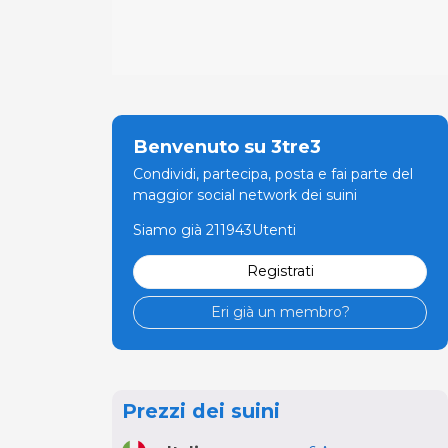
Benvenuto su 3tre3
Condividi, partecipa, posta e fai parte del
maggior social network dei suini
Siamo già 211943Utenti
Registrati
Eri già un membro?
Prezzi dei suini