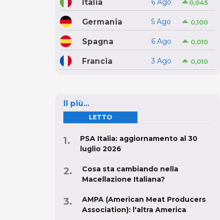
Italia
6 Ago
0,045
Germania
5 Ago
0,100
Spagna
6 Ago
0,010
Francia
3 Ago
0,010
Il più...
LETTO
PSA Italia: aggiornamento al 30
luglio 2026
Cosa sta cambiando nella
Macellazione Italiana?
AMPA (American Meat Producers
Association): l'altra America