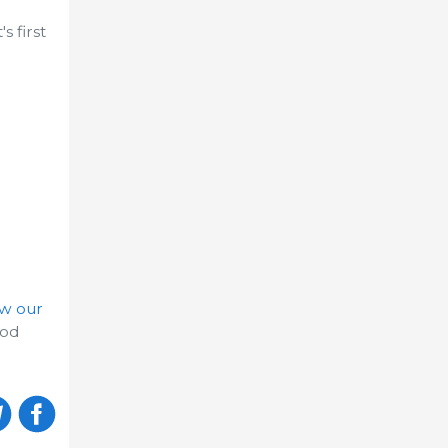
 first
ow our
ood