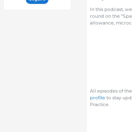
In this podcast, w
round on the "Spa
allowance, microcl
All episodes of th
profile
to stay upd
Practice.