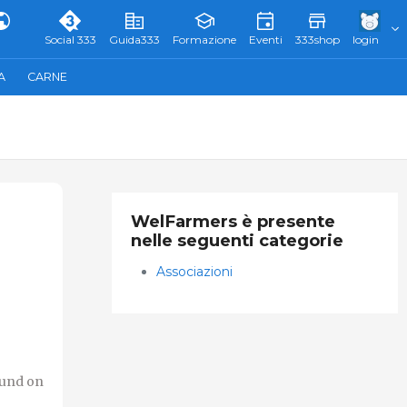
Social 333
Guida333
Formazione
Eventi
333shop
login
A
CARNE
WelFarmers è presente
nelle seguenti categorie
Associazioni
ound on