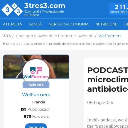
3tres3.com
211
Comunità Professionale
Utenti Reali 
Suinicola
ATTUALITÀ
SANITÀ
MERCATO-ECONOMIA
NUTRIZIONE
G
333
Catalogo di Aziende e Prodotti
Aziende
WelFarmers
È una guida alle aziende e ai prodotti del settore suinicolo e zootecnico in genere
PODCAST 
microclim
Azienda
antibiotic
WelFarmers
Francia
06-Lug-2026
159
Pubblicazioni
879
Followers
In this podcast, we 
the "Space allowance
Seguire