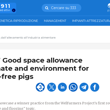
.911
Cercare su 333
ed attivi
IT
ENETICA-RIPRODUZIONE
MANAGEMENT
IMPIANTI-ATTREZZATUR
, dall'allevamento all'industria alimentare.
Good space allowance
ate and environment for
-free pigs
showcase a winner practice from the WelFarmers Project’s first r
 and flooring" topic.