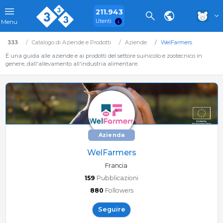
211.943
Utenti
Menu
333
Catalogo di Aziende e Prodotti
Aziende
WelFarmers
È una guida alle aziende e ai prodotti del settore suinicolo e zootecnico in
genere, dall'allevamento all'industria alimentare.
Azienda
WelFarmers
Francia
159
Pubblicazioni
880
Followers
Seguire