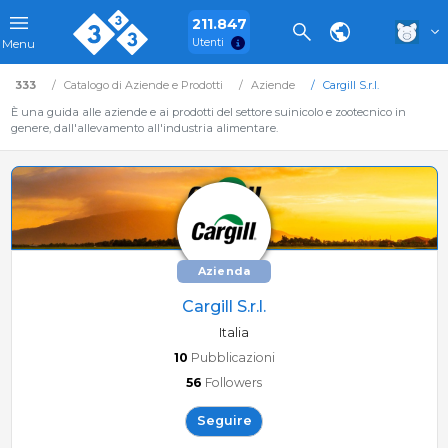
211.847
Utenti
Menu
333
Catalogo di Aziende e Prodotti
Aziende
Cargill S.r.l.
È una guida alle aziende e ai prodotti del settore suinicolo e zootecnico in
genere, dall'allevamento all'industria alimentare.
Azienda
Cargill S.r.l.
Italia
10
Pubblicazioni
56
Followers
Seguire