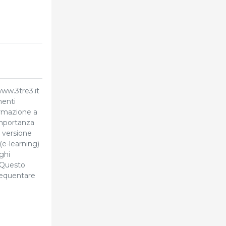
ww.3tre3.it
menti
ormazione a
 importanza
a versione
e-learning)
ghi
 Questo
requentare