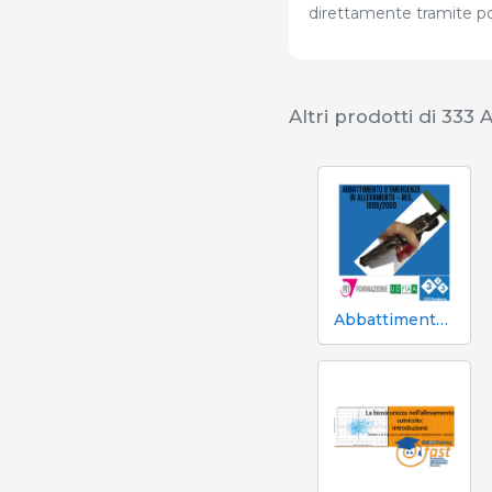
direttamente tramite po
Altri prodotti di 333
Abbattimento d’emergenza” in Allevamento - Reg. 1099/2009