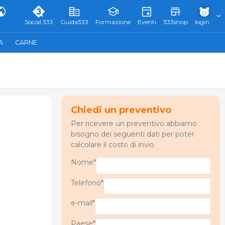
Social 333
Guida333
Formazione
Eventi
333shop
login
A
CARNE
Chiedi un preventivo
Per ricevere un preventivo abbiamo
bisogno dei seguenti dati per poter
calcolare il costo di invio
Nome*
Telefono*
e-mail*
Paese*