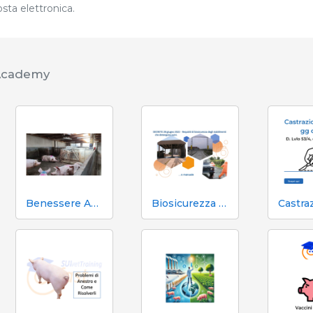
sta elettronica.
 Academy
Benessere Animale D.L. n.146 - 2001 e D.L. 122/2011
Biosicurezza nei Trasporti