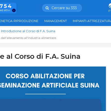
.754
Cercare su 333
ed attivi
IT
ENETICA-RIPRODUZIONE
MANAGEMENT
IMPIANTI-ATTREZZATUR
Introduzione al Corso di F.A. Suina
, dall'allevamento all'industria alimentare.
e al Corso di F.A. Suina