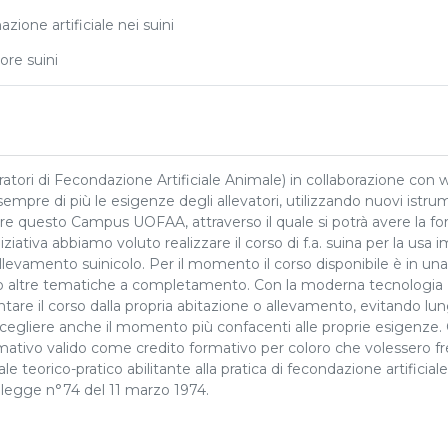
zione artificiale nei suini
re suini
ori di Fecondazione Artificiale Animale) in collaborazione con w
sempre di più le esigenze degli allevatori, utilizzando nuovi istru
are questo Campus UOFAA, attraverso il quale si potrà avere la f
iativa abbiamo voluto realizzare il corso di f.a. suina per la usa
’allevamento suinicolo. Per il momento il corso disponibile è in un
o altre tematiche a completamento. Con la moderna tecnologia (
ntare il corso dalla propria abitazione o allevamento, evitando lun
egliere anche il momento più confacenti alle proprie esigenze.
mativo valido come credito formativo per coloro che volessero f
ale teorico-pratico abilitante alla pratica di fecondazione artificiale
a legge n°74 del 11 marzo 1974.