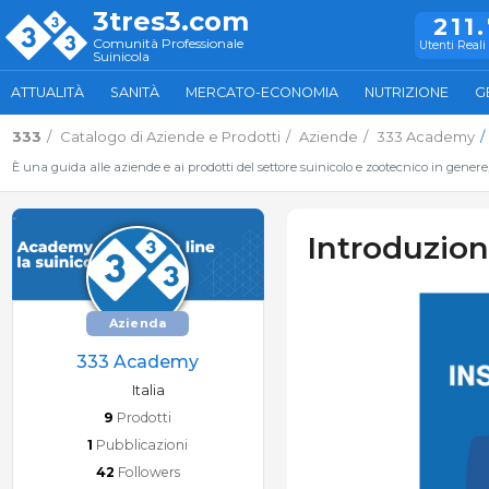
3tres3.com
211
Comunità Professionale
Utenti Reali 
Suinicola
ATTUALITÀ
SANITÀ
MERCATO-ECONOMIA
NUTRIZIONE
G
333
Catalogo di Aziende e Prodotti
Aziende
333 Academy
È una guida alle aziende e ai prodotti del settore suinicolo e zootecnico in genere
Introduzion
Azienda
333 Academy
Italia
9
Prodotti
1
Pubblicazioni
42
Followers