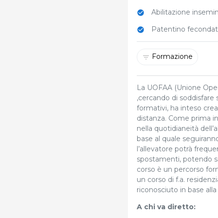
Abilitazione insemina
Patentino fecondato
Formazione
La UOFAA (Unione Operat
,cercando di soddisfare 
formativi, ha inteso cre
distanza. Come prima iniz
nella quotidianeità dell
base al quale seguirann
l’allevatore potrà freque
spostamenti, potendo sc
corso è un percorso for
un corso di f.a. residenzi
riconosciuto in base all
A chi va diretto: