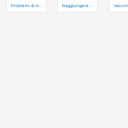
Problemi di Anestro e Come Risolverli
Raggiungere One Health con gli Additivi Alimentari