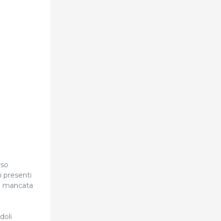
rso
i presenti
 La mancata
doli