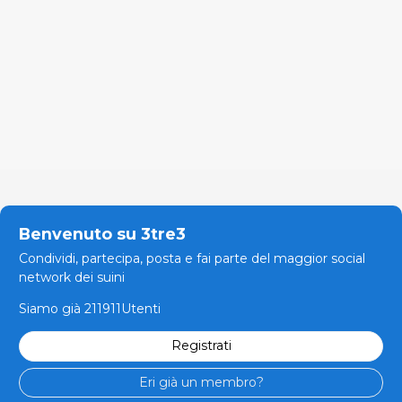
Benvenuto su 3tre3
Condividi, partecipa, posta e fai parte del maggior social
network dei suini
Siamo già 211911Utenti
Registrati
Eri già un membro?