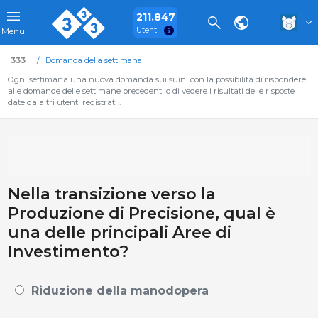
211.847
Utenti
Menu
333
Domanda della settimana
Ogni settimana una nuova domanda sui suini con la possibilità di rispondere
alle domande delle settimane precedenti o di vedere i risultati delle risposte
date da altri utenti registrati .
Nella transizione verso la
Produzione di Precisione, qual è
una delle principali Aree di
Investimento?
Riduzione della manodopera