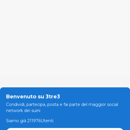
Benvenuto su 3tre3
Condividi, partecipa, posta e fai parte del maggior social
network dei suini
Siamo già 211976Utenti