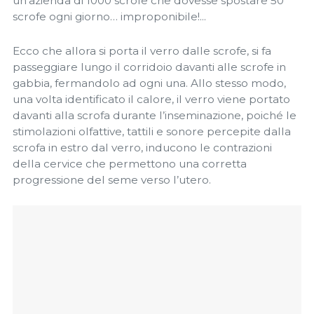
un’azienda di 1000 scrofe che dovesse spostare 50
scrofe ogni giorno… improponibile!...
Ecco che allora si porta il verro dalle scrofe, si fa
passeggiare lungo il corridoio davanti alle scrofe in
gabbia, fermandolo ad ogni una. Allo stesso modo,
una volta identificato il calore, il verro viene portato
davanti alla scrofa durante l’inseminazione, poiché le
stimolazioni olfattive, tattili e sonore percepite dalla
scrofa in estro dal verro, inducono le contrazioni
della cervice che permettono una corretta
progressione del seme verso l’utero.