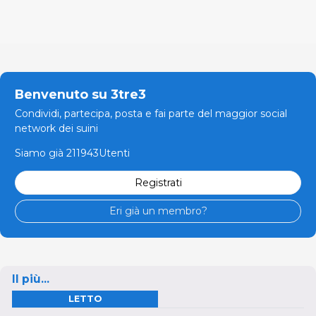
Benvenuto su 3tre3
Condividi, partecipa, posta e fai parte del maggior social
network dei suini
Siamo già 211943Utenti
Registrati
Eri già un membro?
Il più...
LETTO