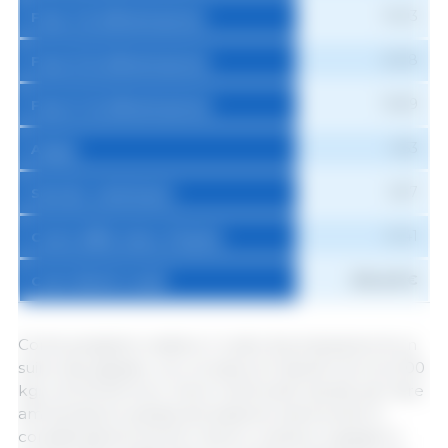
19,03
Fase II di alimentazione
22,18
Fase III di alimentazione
19,89
Fase IV di alimentazione
0,53
Acqua
5,87
Servizio veterinario
21,41
Coste della mano d'opera
214,40 €
Costi diretti totali
Come possiamo vedere, il costo di produzione di un
suino da ingrasso, con un peso al macello di circa 100
kg, è di 214,40 euro. Sono molti soldi. Quindi, per fare
ammenda (in questa simulazione viene preso in
considerazione anche il lavoro umano), a giugno il