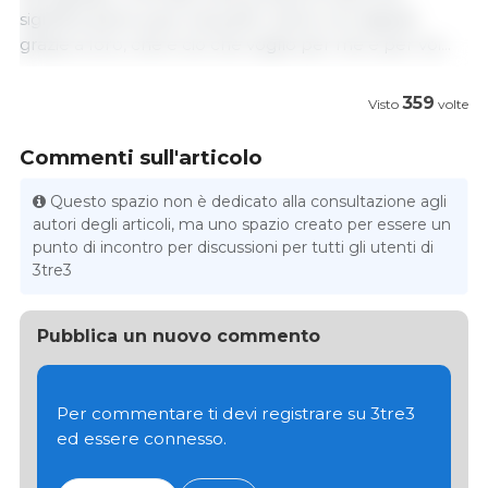
significa avere suini, ma poter vivere con dignità
grazie a loro, che è ciò che voglio per me e per voi...
359
Visto
volte
Commenti sull'articolo
Questo spazio non è dedicato alla consultazione agli
autori degli articoli, ma uno spazio creato per essere un
punto di incontro per discussioni per tutti gli utenti di
3tre3
Pubblica un nuovo commento
Per commentare ti devi registrare su 3tre3
ed essere connesso.