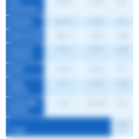
Anti-
5.197,67
0,05%
2,60
micotossine
Probiotici
3.287,34
0,50%
16,44
Farina di soia
582,14
7,50%
43,66
Crusca di
183,15
12,50%
22,89
frumento
Piselli
190,78
9,00%
17,17
Pietra
11,27
0,50%
0,056
Calcare
Costo della
21,13
100,00%
21,13
miscela
265,25
Totale
€