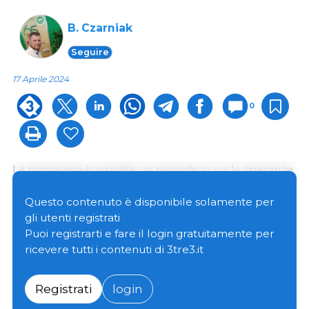
B. Czarniak
Seguire
17 Aprile 2024
0
La primavera è arrivata, un periodo in cui le speranze
degli allevatori di suini di ottenere buoni prezzi per i
suini aumentano con l'avvicinarsi della stagione dei
Questo contenuto è disponibile solamente per
barbecue e degli eventi all'aperto. Questo periodo fa
gli utenti registrati
sempre sperare che l’aumento della domanda
Puoi registrarti e fare il login gratuitamente per
stimolerà i prezzi e li manterrà alti. Sì, i prezzi in
ricevere tutti i contenuti di 3tre3.it
Polonia attualmente tendono al rialzo e, nel
momento in cui scriviamo, hanno raggiunto circa 9,50
Registrati
login
zł (2,23 €) al kg nella classe E. Questo prezzo