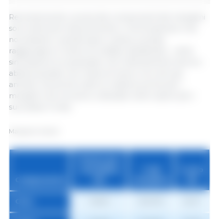
Recentemente i prezzi dei componenti dei mangimi
sono diminuiti notevolmente, il che fa sperare che,
nonostante i suinetti siano costosi, si possa
raggiungere il livello di reddito desiderato... nella
simulazione ho ipotizzato che l'allevamento teorico
abbia acquisito nel mese di marzo non solo gli
animali, ma anche tutte le materie prime per i
mangimi che verranno utilizzate nelle razioni per i
successivi 3 mesi:
Mangime Starter
Prezzo per
tonnellata
% del
Costo
Componente
(€)
mangime
(€)
Orzo
148,61
35,00%
52,01