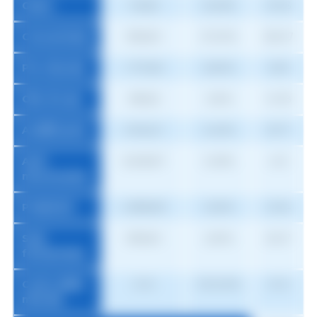
Grano
145,82
32,25%
47,03
Concentrato
938,80
27,00%
253,47
Pre-miscela
1.173,28
0,80%
9,39
Olio di soia
985,55
1,50%
14,78
Acidificante
3.942,21
0,40%
15,77
Anti-
8.259,87
0,05%
4,13
micotossine
Probiotici
4.388,89
0,50%
21,94
Soia
938,80
2,50%
23,47
fermentata
Costo della
21,12
100,00%
21,12
miscela