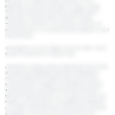
del suino è un sistema interconnesso, in cui le
disparità non possono persistere troppo a lungo.
Tutto deve bilanciarsi ed essere al giusto livello,
altrimenti il ​​mercato inizia a vacillare. Questa
oscillazione si traduce in un aumento, quando c’è
carenza di suini, o in una diminuzione, quando ci sono
troppi animali.
La situazione è un po' migliore nei cicli chiusi... ma di
questo ne parleremo un'altra volta...
L'analisi di cui sopra mostra chiaramente che la linea
che separa la Redditività dalla Non Redditività è
molto sensibile alle variazioni del prezzo sia dei
componenti del mangime che dei giovani suinetti.
Invito pertanto i potenziali acquirenti di suinetti a
calcolare attentamente, con un pezzo di carta, una
matita e una calcolatrice, le possibilità di realizzare
un profitto sull'investimento nell'acquisto di suinetti
da ingrasso. In fin dei conti, produrre suini non