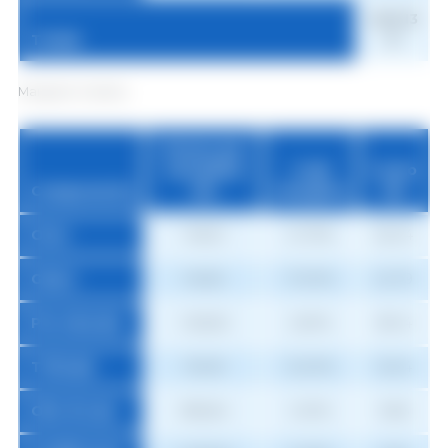
463,13
Totale
€
Mangime Crescita
Prezzo per
tonnellata
% del
Costo
Componente
(€)
mangime
(€)
Orzo
148,61
41,75%
62,04
Grano
145,82
17,00%
24,79
Pre-miscela
1.525,55
2,50%
38,14
Triticale
133,69
12,00%
16,04
Olio di soia
985,84
1,00%
9,86