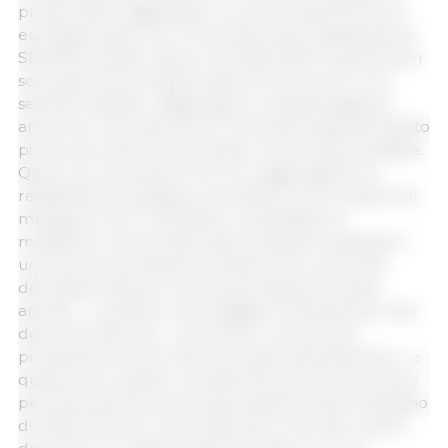
prezzo deve raggiungere un livello superiore a 2,11
euro/kg di peso vivo. Convertito nella classificazione
SEUROP, questo valore è di 2,68-2,69 €. Questi valori
sono già vicini ai massimi dello scorso anno e non
sembra realistico raggiungerli in questa stagione...
anche se il mercato suino in Polonia ha già dimostrato
più di una volta che può essere molto imprevedibile.
Qual è la conclusione? Se non raggiungiamo la
redditività nell'ingrasso (ricordiamo che la razione di
mangime che ho utilizzato è suscettibile di
modifiche), nel periodo estivo possiamo aspettarci
una minore domanda di suinetti, che a sua volta
dovrebbe tradursi in prezzi più bassi per questi
animali. ...e quindi in una maggiore tolleranza al calo
dei prezzi dei suini... ma anche in una minore
produzione di suini nella seconda metà dell'anno... e
questo può causare nuovamente aumenti di prezzo
per gli acquirenti, poiché gli impianti avranno bisogno
di materia prima. Come ogni altro mercato, quello