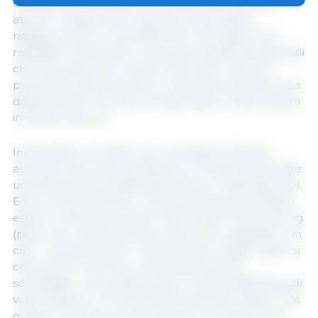
consente ai produttori di trarre profitto dai costi
attuali?... Quale livello di prezzo deve essere
raggiunto entro 3 mesi affinché il ciclo aperto sia
redditizio? Dopotutto, i prezzi dei suinetti, sia nazionali
che importati, sono a livelli molto alti! Il calo dei
prezzi dei cereali aiuterà a compensare gli alti prezzi
degli animali? Cercherò di rispondere a tutto questo
in questo articolo.
Innanzitutto va notato che, nonostante l'attuale
aumento dei prezzi, quest'anno in Polonia si prevede
una diminuzione (analisi della banca Credit Agricole).
Entro la fine dell'anno, il livello dei prezzi dovrebbe
essere compreso tra 6,40 e 6,50 zł (1,50-1,53 ​​€) per kg
(peso vivo). Quindi, alla fine, dovremmo aspettarci un
calo... ma da quando?... Attualmente i trasformatori si
contendono la carne, che semplicemente
scarseggia... nel prossimo futuro si parla addirittura di
valori superiori a 10 zł (2,35 €) al kg nella classe E. Ma
questo non sarà così per sempre, e il prezzo di un