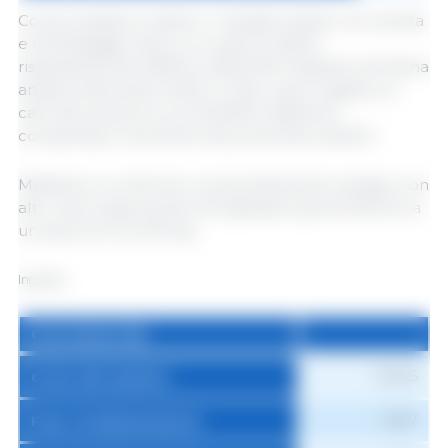
Come possiamo vedere, i mangimi starter, di crescita
e di finissaggio hanno un costo di 463,13;
rispettivamente 283,16 e 265,25 €/t. Rispetto all'ultima
analisi di dicembre 2023, in tutti i casi si registra un
calo dei prezzi di circa 23,48 €/t. Basterà a
compensare l'aumento dei prezzi dei suinetti?...
Mettiamo a confronto i prezzi attuali dei mangimi con
altri costi, supponendo di ingrassare gli animali fino a
un peso di circa 100 kg:
Ingrasso
Costi diretti (€)
Costi diretti (€)
108,65
Costo del suinetto
16,87
Fase I di alimentazione