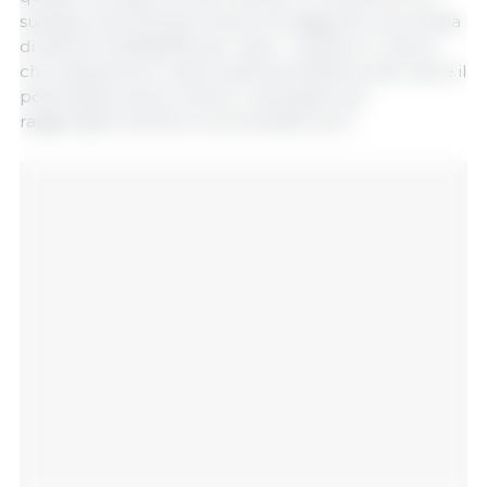
suinetto di 20-30 kg a marzo ha raggiunto una media
di 462,75 zł (108,58 €) per capo - questo è il valore
che utilizzeremo nella nostra simulazione dei costi e il
potenziale prezzo minimo, necessario per
raggiungere almeno il proverbiale zero...