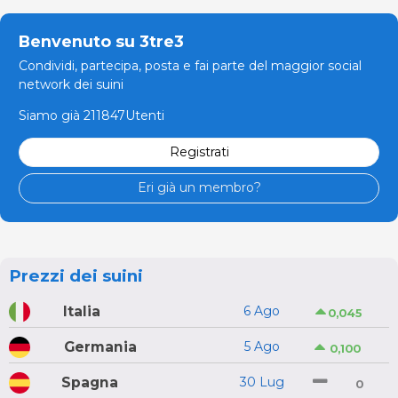
Benvenuto su 3tre3
Condividi, partecipa, posta e fai parte del maggior social
network dei suini
Siamo già 211847Utenti
Registrati
Eri già un membro?
Prezzi dei suini
Italia
6 Ago
0,045
Germania
5 Ago
0,100
Spagna
30 Lug
0