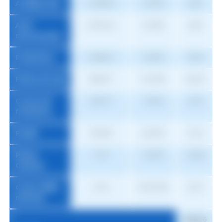
Acidificante
1.408,34
0,20%
2,82
Anti-
5.194,42
0,05%
2,60
micotossine
Probiotico
3.286,12
0,50%
16,43
Farina di soia
581,87
11,00%
64,02
Crusca di
183,07
7,50%
13,73
frumento
Piselli
190,69
6,00%
11,44
Pietra
11,27
0,50%
0,056
Calcare
Costo della
21,12
100,00%
21,13
miscela
283,16