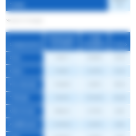
Totale
€
Mangime finissaggio
Prezzo per
% del
Componente
tonnellata
mangime
Costo
Orzo
148,71
29,55%
43,94
Grano
145,92
0,00%
0,00
Pre-miscela
1.526,59
2,50%
38,16
Triticale
133,78
37,00%
49,49
Olio di soia
986,45
0,70%
6,90
Acidificante
1.409,22
0,20%
2,82