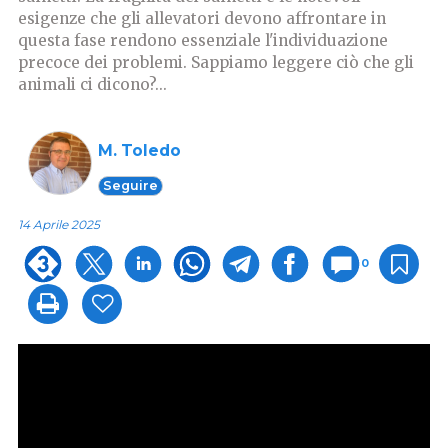
esigenze che gli allevatori devono affrontare in
questa fase rendono essenziale l'individuazione
precoce dei problemi. Sappiamo leggere ciò che gli
animali ci dicono?...
M. Toledo
Seguire
14 Aprile 2025
0