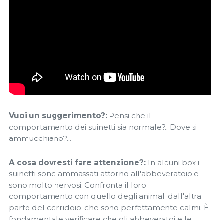
Vuoi un suggerimento?:
Pensi che il
comportamento dei suinetti sia normale?.. Dove si
ammucchiano?...
A cosa dovresti fare attenzione?:
In alcuni box i
suinetti sono ammassati attorno all'abbeveratoio e
sono molto nervosi. Confronta il ​​loro
comportamento con quello degli animali dall'altra
parte del corridoio, che sono perfettamente calmi. È
fondamentale verificare che gli abbeveratoi e le