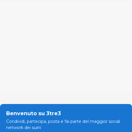
Benvenuto su 3tre3
Condividi, partecipa, posta e fai parte del maggior social
network dei suini