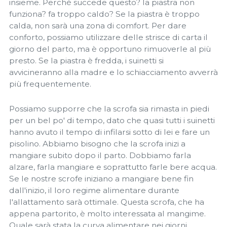
insieme. Perché succede questo? la piastra non
funziona? fa troppo caldo? Se la piastra è troppo
calda, non sarà una zona di comfort. Per dare
conforto, possiamo utilizzare delle strisce di carta il
giorno del parto, ma è opportuno rimuoverle al più
presto. Se la piastra è fredda, i suinetti si
avvicineranno alla madre e lo schiacciamento avverrà
più frequentemente.
Possiamo supporre che la scrofa sia rimasta in piedi
per un bel po' di tempo, dato che quasi tutti i suinetti
hanno avuto il tempo di infilarsi sotto di lei e fare un
pisolino. Abbiamo bisogno che la scrofa inizi a
mangiare subito dopo il parto. Dobbiamo farla
alzare, farla mangiare e soprattutto farle bere acqua.
Se le nostre scrofe iniziano a mangiare bene fin
dall'inizio, il loro regime alimentare durante
l'allattamento sarà ottimale. Questa scrofa, che ha
appena partorito, è molto interessata al mangime.
Quale sarà stata la curva alimentare nei giorni