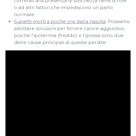
correlati alla presenza di stitichezza nelle scrofe
o ad altri fattori che impediscono un parto
normale.
Suinetti morti a poche ore dalla nascita
: Possiamo
adottare soluzioni per fornire calore aggiuntivo,
poiché l'ipotermia (freddo) e l'ipossia sono due
delle cause principali di queste perdite.