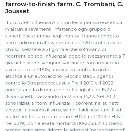
farrow-to-finish farm. C. Trombani, G.
Jousset
Il virus dell'influenza A si manifesta per via enzootica
in alcuni allevamenti, infettando ogni gruppo di
suinetti che entrano negli ingrassi. Hanno condotto
uno studio in un allevamento con 720 scrofe a ciclo
chiuso, svezzate a 21 giorni e che soffrivano di
ricorrenti episodi influenzali dopo lo svezzamento a 7
giorni. Le scrofe vengono vaccinate con un vaccino
vivo contro la PRRS, un vaccino contro la rinite
atrofica e un autovaccino (vaccino stabulogeno)
contro lo Streptococcus suis. Tra il 2019 e il 2022
aumentano la dimensione della figliata da 15,22 a
15,96 suinetti, svezzando da 13,44 a 14,37. Nel 2013
sono iniziati sintomi influenzali ricorrenti nei suinetti
svezzati, rilevando il virus, sia nei fluidi nasali, nei fluidi
orali e nel tessuto polmonare (H1N2 nel 2013 e H1N1
nel 2019), con elevata morbilità (10-20%). Allo stesso
tempo, sono state ridotte le adozioni (pareggiamenti)