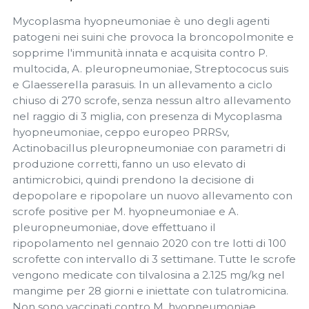
Mycoplasma hyopneumoniae è uno degli agenti
patogeni nei suini che provoca la broncopolmonite e
sopprime l'immunità innata e acquisita contro P.
multocida, A. pleuropneumoniae, Streptococus suis
e Glaesserella parasuis. In un allevamento a ciclo
chiuso di 270 scrofe, senza nessun altro allevamento
nel raggio di 3 miglia, con presenza di Mycoplasma
hyopneumoniae, ceppo europeo PRRSv,
Actinobacillus pleuropneumoniae con parametri di
produzione corretti, fanno un uso elevato di
antimicrobici, quindi prendono la decisione di
depopolare e ripopolare un nuovo allevamento con
scrofe positive per M. hyopneumoniae e A.
pleuropneumoniae, dove effettuano il
ripopolamento nel gennaio 2020 con tre lotti di 100
scrofette con intervallo di 3 settimane. Tutte le scrofe
vengono medicate con tilvalosina a 2.125 mg/kg nel
mangime per 28 giorni e iniettate con tulatromicina.
Non sono vaccinati contro M. hyopneumoniae.