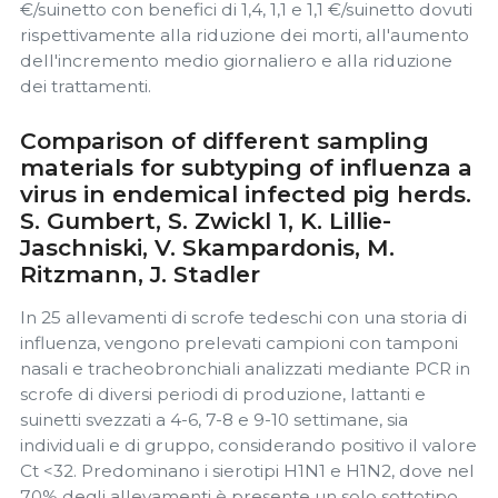
€/suinetto con benefici di 1,4, 1,1 e 1,1 €/suinetto dovuti
rispettivamente alla riduzione dei morti, all'aumento
dell'incremento medio giornaliero e alla riduzione
dei trattamenti.
Comparison of different sampling
materials for subtyping of influenza a
virus in endemical infected pig herds.
S. Gumbert, S. Zwickl 1, K. Lillie-
Jaschniski, V. Skampardonis, M.
Ritzmann, J. Stadler
In 25 allevamenti di scrofe tedeschi con una storia di
influenza, vengono prelevati campioni con tamponi
nasali e tracheobronchiali analizzati mediante PCR in
scrofe di diversi periodi di produzione, lattanti e
suinetti svezzati a 4-6, 7-8 e 9-10 settimane, sia
individuali e di gruppo, considerando positivo il valore
Ct <32. Predominano i sierotipi H1N1 e H1N2, dove nel
70% degli allevamenti è presente un solo sottotipo,