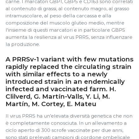
carne. I marcatori GBP1, GBP5 e CD163 sono correlati
al contenuto di grassi, al contenuto magro, al grasso
intramuscolare, al peso della carcassa e alla
composizione del muscolo gluteo medio, mentre
l'insieme di questi marcatori e in particolare GBP5
aumenta la resilienza al virus PRRS, senza influenzare
la produzione.
A PRRSv-1 variant with few mutations
rapidly replaced the circulating strain
with similar effects to a newly
introduced strain in an endemically
infected and vaccinated farm. H.
Clilverd, G. Martín-Valls, Y. Li, M.
Martín, M. Cortey, E. Mateu
Il virus PRRS ha un’elevata diversità genetica che non
è completamente conosciuta. In un allevamento a
ciclo aperto di 300 scrofe vaccinate per due anni,
sono stati prelevati campioni di cordone ombelicale