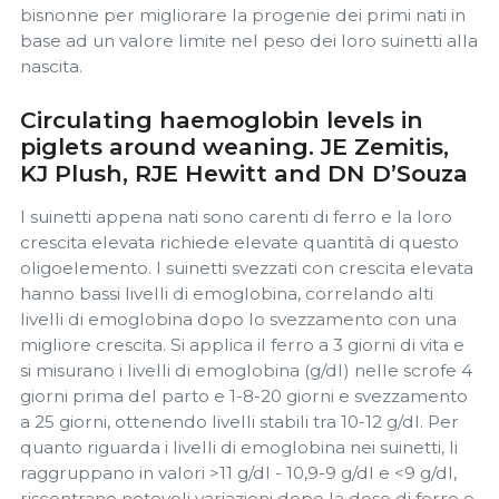
bisnonne per migliorare la progenie dei primi nati in
base ad un valore limite nel peso dei loro suinetti alla
nascita.
Circulating haemoglobin levels in
piglets around weaning. JE Zemitis,
KJ Plush, RJE Hewitt and DN D’Souza
I suinetti appena nati sono carenti di ferro e la loro
crescita elevata richiede elevate quantità di questo
oligoelemento. I suinetti svezzati con crescita elevata
hanno bassi livelli di emoglobina, correlando alti
livelli di emoglobina dopo lo svezzamento con una
migliore crescita. Si applica il ferro a 3 giorni di vita e
si misurano i livelli di emoglobina (g/dl) nelle scrofe 4
giorni prima del parto e 1-8-20 giorni e svezzamento
a 25 giorni, ottenendo livelli stabili tra 10-12 g/dl. Per
quanto riguarda i livelli di emoglobina nei suinetti, li
raggruppano in valori >11 g/dl - 10,9-9 g/dl e <9 g/dl,
riscontrano notevoli variazioni dopo la dose di ferro e