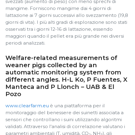
svezzati (aumento di peso) con meno sprechi di
mangime. Forniscono mangime dai 4 giorni di
lattazione ai 7 giorni successivi allo svezzamento (19,8
giorni di vita). I più alti gradi di esplorazione sono stati
osservati tra i giorni 12-16 di lattazione, essendo
maggiori quando il pellet era più grande nei diversi
periodi analizzati.
Welfare-related measurements of
weaner pigs collected by an
automatic monitoring system from
different angles. H-L Ko, P Fuentes, X
Manteca and P Llonch – UAB & El
Pozo
www.clearfarm.eu
è una piattaforma per il
monitoraggio del benessere dei suinetti associata a
sensori che controllano i suini utilizzando algoritmi
validati. Attraverso l'analisi di correlazione valutano i
parametri ambientali (T, umidità, CO
, NH
), gli
2
3