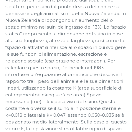
strutture per i suini dal punto di vista del codice sul
benessere degli animali suini della Nuova Zelanda. In
Nuova Zelanda propongono un aumento dello
spazio minimo nei suini da ingrasso del 13%. Lo “spazio
statico” rappresenta la dimensione del suino in base
alla sua lunghezza, altezza e larghezza, così come lo
“spazio di attività” si riferisce allo spazio in cui svolgere
le sue funzioni di alimentazione, escrezione e
relazione sociale (esplorazione e interazioni). Per
calcolare questo spazio, Petherick nel 1983
introdusse un'equazione allometrica che descrive il
rapporto tra il peso dell'animale e le sue dimensioni
lineari, utilizzando la costante K (area superficiale di
collegamento/linking surface area) Spazio
necessario (me) = k x peso vivo del suino. Questa
costante è diversa se il suino è in posizione sternale
k=0,018 o laterale k= 0,047, essendo 0,030-0,033 se è
posizionato medio-lateralmente. Sulla base di questo
valore k, la legislazione stima il fabbisogno di spazio: