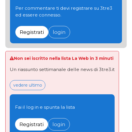
Per commentare ti devi registrare su 3tre3
ed essere connesso.
Registrati
login
Non sei iscritto nella lista La Web in 3 minuti
Un riassunto settimanale delle news di 3tre3.it
vedere ultimo
Fai il log in e spunta la lista
Registrati
login