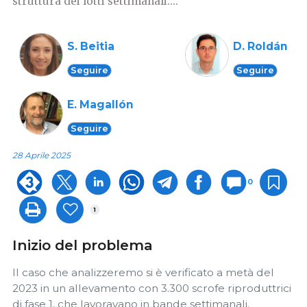
struttura dei lotti settimanali....
S. Beitia
D. Roldán
Seguire
Seguire
E. Magallón
Seguire
28 Aprile 2025
0
1
Inizio del problema
Il caso che analizzeremo si è verificato a metà del
2023 in un allevamento con 3.300 scrofe riproduttrici
di fase 1, che lavoravano in bande settimanali.