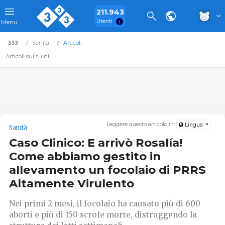
211.943
Utenti
Menu
333
Sanità
Articoli
Articoli sui suini
Leggere questo articolo in:
Lingua
Sanità
Caso Clinico: E arrivò Rosalía!
Come abbiamo gestito in
allevamento un focolaio di PRRS
Altamente Virulento
Nei primi 2 mesi, il focolaio ha causato più di 600
aborti e più di 150 scrofe morte, distruggendo la