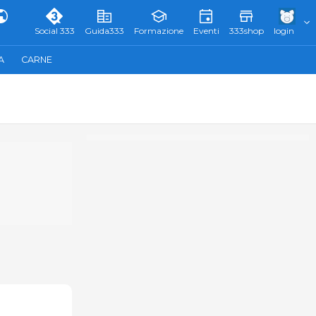
Social 333
Guida333
Formazione
Eventi
333shop
login
A
CARNE