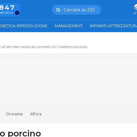
.847
Cercare su 333
ed attivi
IT
ENETICA-RIPRODUZIONE
MANAGEMENT
IMPIANTI-ATTREZZATUR
li ed internazionali correlati con il settore suinicolo.
Oceania
Africa
o porcino