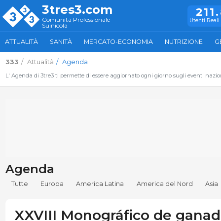
3tres3.com
211
Comunità Professionale
Utenti Reali 
Suinicola
ATTUALITÀ
SANITÀ
MERCATO-ECONOMIA
NUTRIZIONE
G
333
Attualità
Agenda
L' Agenda di 3tre3 ti permette di essere aggiornato ogni giorno sugli eventi naziona
Agenda
Tutte
Europa
America Latina
America del Nord
Asia
XXVIII Monográfico de ganad