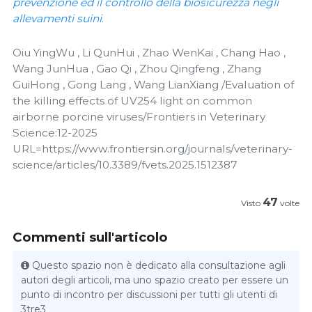
prevenzione ed il controllo della biosicurezza negli
allevamenti suini
.
Oiu YingWu , Li QunHui , Zhao WenKai , Chang Hao ,
Wang JunHua , Gao Qi , Zhou Qingfeng , Zhang
GuiHong , Gong Lang , Wang LianXiang /Evaluation of
the killing effects of UV254 light on common
airborne porcine viruses/Frontiers in Veterinary
Science:12-2025
URL=https://www.frontiersin.org/journals/veterinary-
science/articles/10.3389/fvets.2025.1512387
47
Visto
volte
Commenti sull'articolo
Questo spazio non è dedicato alla consultazione agli
autori degli articoli, ma uno spazio creato per essere un
punto di incontro per discussioni per tutti gli utenti di
3tre3