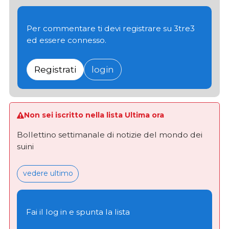
Per commentare ti devi registrare su 3tre3
ed essere connesso.
Registrati
login
Non sei iscritto nella lista Ultima ora
Bollettino settimanale di notizie del mondo dei
suini
vedere ultimo
Fai il log in e spunta la lista