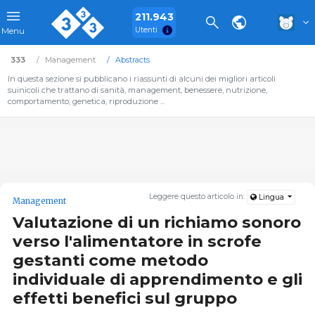
211.943
Utenti
Menu
333
Management
Abstracts
In questa sezione si pubblicano i riassunti di alcuni dei migliori articoli
suinicoli che trattano di sanità, management, benessere, nutrizione,
comportamento, genetica, riproduzione ...
Leggere questo articolo in:
Lingua
Management
Valutazione di un richiamo sonoro
verso l'alimentatore in scrofe
gestanti come metodo
individuale di apprendimento e gli
effetti benefici sul gruppo