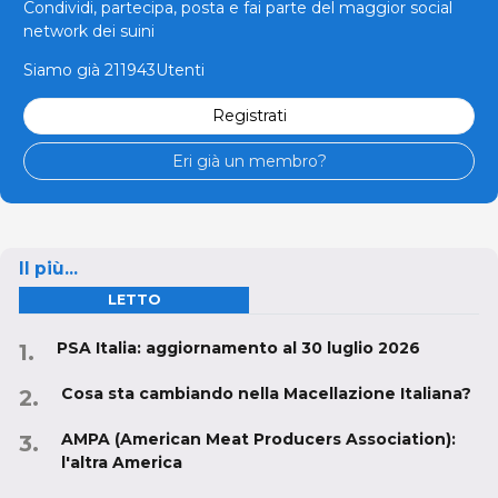
Condividi, partecipa, posta e fai parte del maggior social
network dei suini
Siamo già 211943Utenti
Registrati
Eri già un membro?
Il più...
LETTO
PSA Italia: aggiornamento al 30 luglio 2026
Cosa sta cambiando nella Macellazione Italiana?
AMPA (American Meat Producers Association):
l'altra America