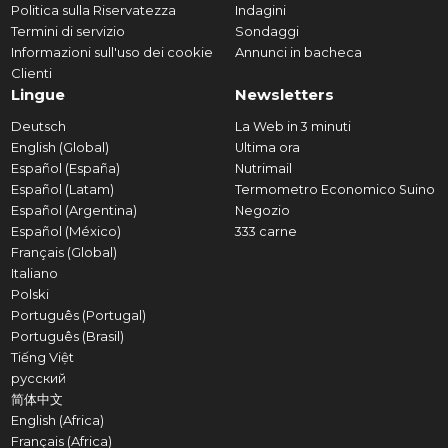
Politica sulla Riservatezza
Indagini
Termini di servizio
Sondaggi
Informazioni sull'uso dei cookie
Annunci in bacheca
Clienti
Lingue
Newsletters
Deutsch
La Web in 3 minuti
English (Global)
Ultima ora
Español (España)
Nutrimail
Español (Latam)
Termometro Economico Suino
Español (Argentina)
Negozio
Español (México)
333 carne
Français (Global)
Italiano
Polski
Português (Portugal)
Português (Brasil)
Tiếng Việt
русский
简体中文
English (Africa)
Français (Africa)