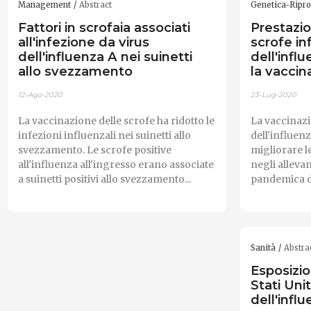
Management
Abstract
Genetica-Ripr
Fattori in scrofaia associati
Prestazio
all'infezione da virus
scrofe inf
dell'influenza A nei suinetti
dell'infl
allo svezzamento
la vaccin
12-Ago-2020
23-Lug-2020
La vaccinazione delle scrofe ha ridotto le
La vaccinazi
infezioni influenzali nei suinetti allo
dell'influe
svezzamento. Le scrofe positive
migliorare l
all'influenza all'ingresso erano associate
negli alleva
a suinetti positivi allo svezzamento...
pandemica del
Sanità
Abstra
Esposizio
Stati Unit
dell'infl