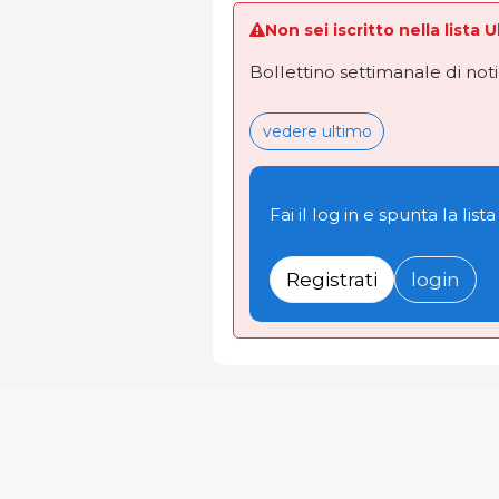
Non sei iscritto nella lista 
Bollettino settimanale di not
vedere ultimo
Fai il log in e spunta la lista
Registrati
login