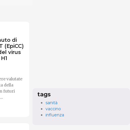
uto di
 T (EpiCC)
el virus
 H1
re valutate
a della
n futuri
tags
..
sanità
vaccino
influenza