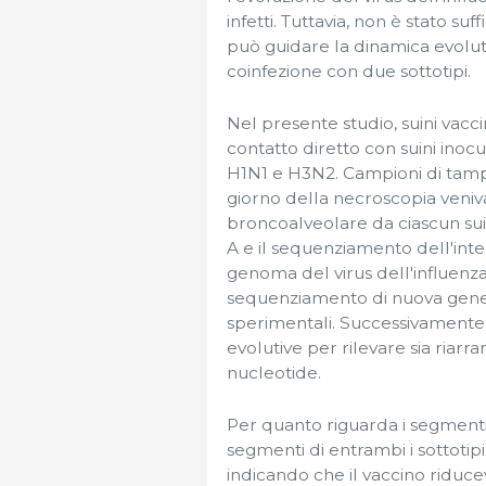
infetti. Tuttavia, non è stato su
può guidare la dinamica evolutiv
coinfezione con due sottotipi.
Nel presente studio, suini vacci
contatto diretto con suini inocu
H1N1 e H3N2. Campioni di tampo
giorno della necroscopia veniva
broncoalveolare da ciascun suin
A e il sequenziamento dell'int
genoma del virus dell'influenz
sequenziamento di nuova gener
sperimentali. Successivamente,
evolutive per rilevare sia riarr
nucleotide.
Per quanto riguarda i segmenti
segmenti di entrambi i sottotipi
indicando che il vaccino riduce