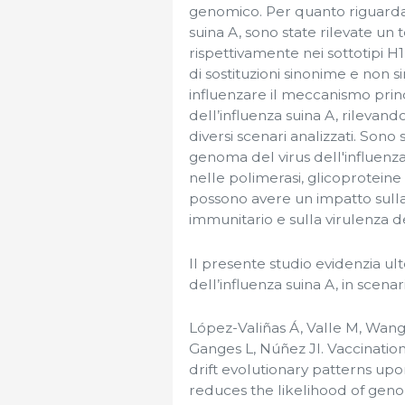
genomico. Per quanto riguarda la
suina A, sono state rilevate un 
rispettivamente nei sottotipi H
di sostituzioni sinonime e non 
influenzare il meccanismo prin
dell’influenza suina A, rilevand
diversi scenari analizzati. Sono s
genoma del virus dell'influenza
nelle polimerasi, glicoproteine ​​
possono avere un impatto sulla 
immunitario e sulla virulenza de
Il presente studio evidenzia ul
dell’influenza suina A, in scena
López-Valiñas Á, Valle M, Wang 
Ganges L, Núñez JI. Vaccination
drift evolutionary patterns upo
reduces the likelihood of geno