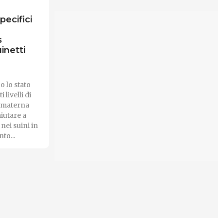
pecifici
s
inetti
o lo stato
 livelli di
e materna
aiutare a
 nei suini in
to...