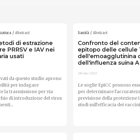
zzatura
Abstract
Sanità
Abstract
todi di estrazione
Confronto del conten
are PRRSV e IAV nei
epitopo delle cellule
'aria usati
dell'emoagglutinina d
dell'influenza suina A
28-Apr-2021
vati ​​da questo studio aprono
ilità per indagare
Le soglie EpiCC possono esse
e la trasmissione per via
per determinare l'accuratezz
schio di introduzione del virus
previsione della protezione i
enti...
studi sull'efficacia dei vaccini.