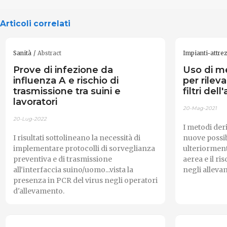
Articoli correlati
Sanità
Abstract
Impianti-attre
Prove di infezione da
Uso di me
influenza A e rischio di
per rilev
trasmissione tra suini e
filtri dell
lavoratori
20-Mag-2021
20-Lug-2022
I metodi deri
I risultati sottolineano la necessità di
nuove possib
implementare protocolli di sorveglianza
ulteriorment
preventiva e di trasmissione
aerea e il ri
all'interfaccia suino/uomo...vista la
negli allevam
presenza in PCR del virus negli operatori
d'allevamento.