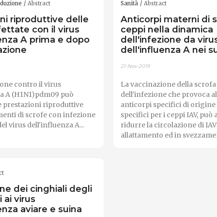
oduzione
Abstract
Sanità
Abstract
ni riproduttive delle
Anticorpi materni di s
ettate con il virus
ceppi nella dinamica
uenza A prima e dopo
dell'infezione da viru
azione
dell'influenza A nei su
21-Nov-2019
one contro il virus
La vaccinazione della scrofa 
nza A (H1N1)pdm09 può
dell'infezione che provoca alti
e prestazioni riproduttive
anticorpi specifici di origin
menti di scrofe con infezione
specifici per i ceppi IAV, può 
 virus dell'influenza A...
ridurre la circolazione di IAV
allattamento ed in svezzamen
ct
ne dei cinghiali degli
i ai virus
uenza aviare e suina