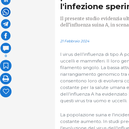
l'infezione sper
Il presente studio evidenzia u
dell’influenza suina A, in scena
21 Febbraio 2024
I virus dell’influenza di tipo A 
0
uccelli e mammiferi. Il loro g
filamento singolo. La bassa attiv
riarrangiamento genomico tra div
consentono loro di evolversi co
costante per la salute umana e
dell’influenza A ha evidenziato
questi virus tra uomo e uccelli.
La popolazione suina e l'inciden
costante aumento. In studi prec
l'evoluzione del virus dell'infl