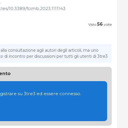
.
cles/10.3389/fcimb.2023.1111143
56
Visto
volte
la consultazione agli autori degli articoli, ma uno
di incontro per discussioni per tutti gli utenti di 3tre3
ento
gistrare su 3tre3 ed essere connesso.