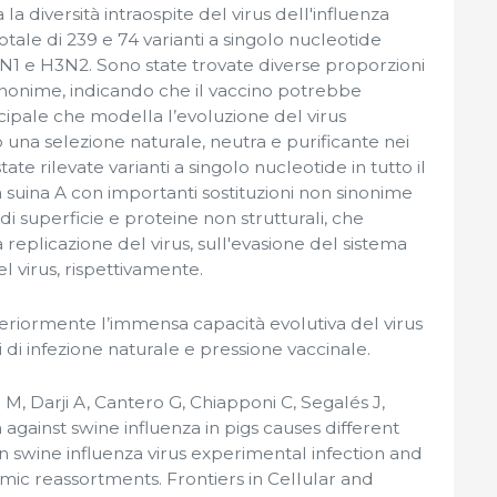
 diversità intraospite del virus dell'influenza
totale di 239 e 74 varianti a singolo nucleotide
1N1 e H3N2. Sono state trovate diverse proporzioni
sinonime, indicando che il vaccino potrebbe
cipale che modella l’evoluzione del virus
o una selezione naturale, neutra e purificante nei
tate rilevate varianti a singolo nucleotide in tutto il
 suina A con importanti sostituzioni non sinonime
di superficie e proteine ​​non strutturali, che
replicazione del virus, sull'evasione del sistema
l virus, rispettivamente.
teriormente l’immensa capacità evolutiva del virus
ri di infezione naturale e pressione vaccinale.
M, Darji A, Cantero G, Chiapponi C, Segalés J,
 against swine influenza in pigs causes different
n swine influenza virus experimental infection and
mic reassortments. Frontiers in Cellular and