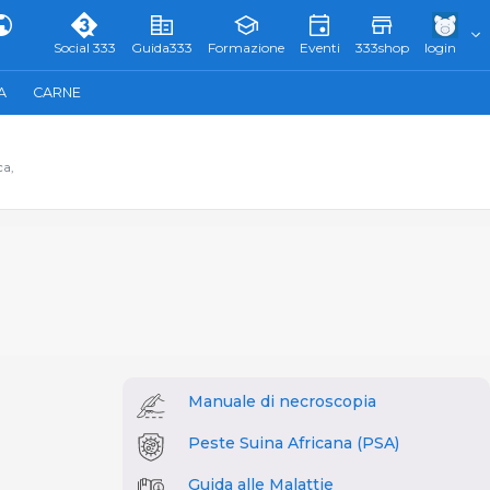
Social 333
Guida333
Formazione
Eventi
333shop
login
A
CARNE
ca,
Manuale di necroscopia
Peste Suina Africana (PSA)
Guida alle Malattie