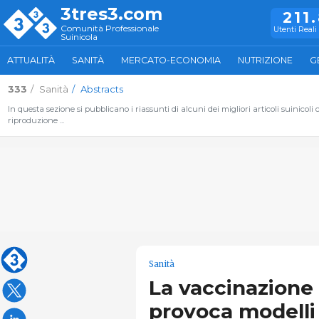
3tres3.com
211
Comunità Professionale
Utenti Reali 
Suinicola
ATTUALITÀ
SANITÀ
MERCATO-ECONOMIA
NUTRIZIONE
G
333
Sanità
Abstracts
In questa sezione si pubblicano i riassunti di alcuni dei migliori articoli suinic
riproduzione ...
Sanità
La vaccinazione 
provoca modelli 