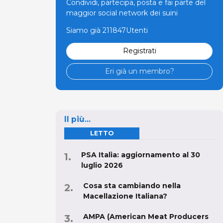
Condividi, partecipa, posta e fai parte del
maggior social network dei suini
Siamo già 211847Utenti
Registrati
Eri già un membro?
Il più...
LETTO
PSA Italia: aggiornamento al 30
luglio 2026
Cosa sta cambiando nella
Macellazione Italiana?
AMPA (American Meat Producers