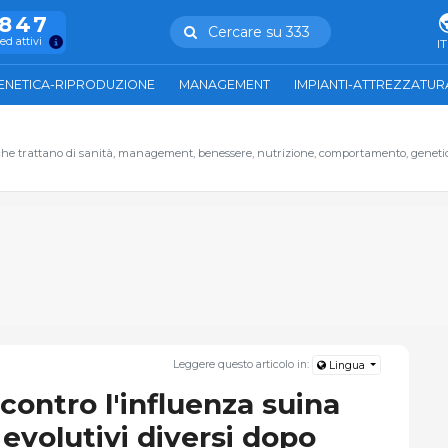
.847
Cercare su 333
ed attivi
IT
ENETICA-RIPRODUZIONE
MANAGEMENT
IMPIANTI-ATTREZZATUR
oli che trattano di sanità, management, benessere, nutrizione, comportamento, geneti
Leggere questo articolo in:
Lingua
contro l'influenza suina
evolutivi diversi dopo