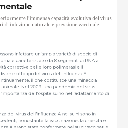
imentale
lteriormente l’immensa capacità evolutiva del virus
ri di infezione naturale e pressione vaccinale....
possono infettare un’ampia varietà di specie di
enoma è caratterizzato da 8 segmenti di RNA a
ità correttiva delle loro polimerasi e il
ersi sottotipi del virus dell'influenza A
ntinuamente, il che costituisce una minaccia
 animale. Nel 2009, una pandemia del virus
 l’importanza dell’ospite suino nell’adattamento di
za del virus dell'influenza A nei suini sono in
edenti, nonostante la vaccinazione, la crescita e
uenza A erano state confermate nei suini vaccinati e