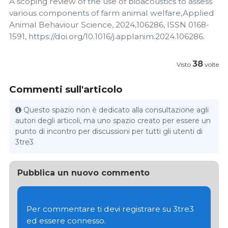
A scoping review of the use of bioacoustics to assess
various components of farm animal welfare,Applied
Animal Behaviour Science, 2024,106286, ISSN 0168-
1591, https://doi.org/10.1016/j.applanim.2024.106286.
38
Visto
volte
Commenti sull'articolo
Questo spazio non è dedicato alla consultazione agli
autori degli articoli, ma uno spazio creato per essere un
punto di incontro per discussioni per tutti gli utenti di
3tre3
Pubblica un nuovo commento
Per commentare ti devi registrare su 3tre3
ed essere connesso.