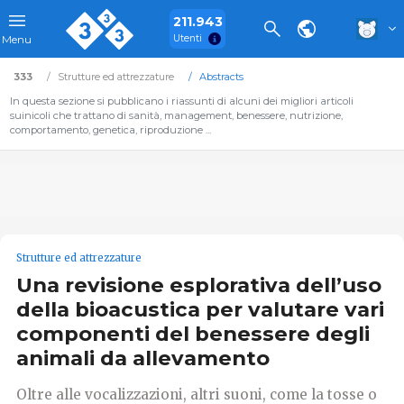
211.943
Utenti
Menu
333
Strutture ed attrezzature
Abstracts
In questa sezione si pubblicano i riassunti di alcuni dei migliori articoli
suinicoli che trattano di sanità, management, benessere, nutrizione,
comportamento, genetica, riproduzione ...
Strutture ed attrezzature
Una revisione esplorativa dell’uso
della bioacustica per valutare vari
componenti del benessere degli
animali da allevamento
Oltre alle vocalizzazioni, altri suoni, come la tosse o