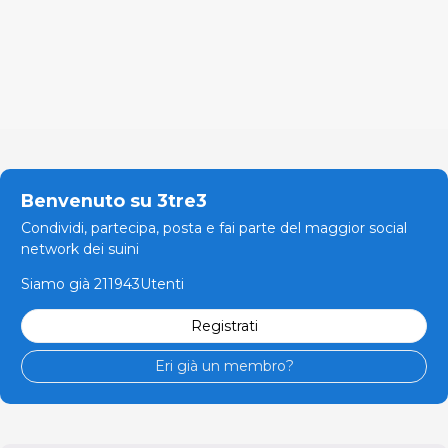
Benvenuto su 3tre3
Condividi, partecipa, posta e fai parte del maggior social
network dei suini
Siamo già 211943Utenti
Registrati
Eri già un membro?