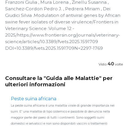
Franzoni Giulia , Mura Lorena , Zinellu Susanna ,
Sanchez-Cordon Pedro J. , Pedrera Miriam , Dei
Giudici Silvia .Modulation of antiviral genes by African
swine fever isolates of diverse virulence/Frontiers in
Veterinary Science :Volume 12 -
2025/https://www.frontiersin.org/journals/veterinary-
science/articles/10.3389/fvets.2025.1591709
DOI=10.3389/fvets.2025.1591709N=2297-1769
40
Visto
volte
Consultare la "Guida alle Malattie" per
ulteriori informazioni
Peste suina africana
La peste suina africana è una malattia virale di grande importanza nei
suini. E' una malattia di tipo sistemico e passibile di denuncia nella
maggior parte dei paesi di tutti i continenti. Sono soggetti suini
domestici e selvaticci e non sono disponibili vaccini o trattamenti