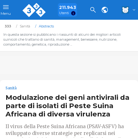
211.943
Utenti
Menu
333
Sanità
Abstracts
In questa sezione si pubblicano i riassunti di alcuni dei migliori articoli
suinicoli che trattano di sanità, management, benessere, nutrizione,
comportamento, genetica, riproduzione ...
Sanità
Modulazione dei geni antivirali da
parte di isolati di Peste Suina
Africana di diversa virulenza
Il virus della Peste Suina Africana (PSAV-ASFV) ha
sviluppato diverse strategie per replicarsi nei