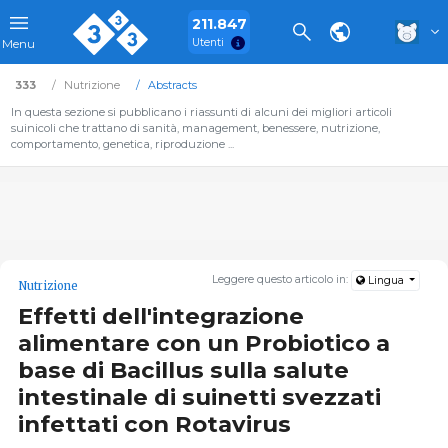
211.847
Utenti
Menu
333
Nutrizione
Abstracts
In questa sezione si pubblicano i riassunti di alcuni dei migliori articoli
suinicoli che trattano di sanità, management, benessere, nutrizione,
comportamento, genetica, riproduzione ...
Leggere questo articolo in:
Lingua
Nutrizione
Effetti dell'integrazione
alimentare con un Probiotico a
base di Bacillus sulla salute
intestinale di suinetti svezzati
infettati con Rotavirus