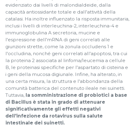
evidenziato dai livelli di malondialdeide, dalla
capacità antiossidante totale e dall'attività della
catalasi. Ha inoltre influenzato la risposta immunitaria,
inclusi i livelli di interleuchina-2, interleuchina-4 e
immunoglobulina A secretoria, mucine e
l'espressione dell'mRNA di geni correlati alle
giunzioni strette, come la zonula occludens 1 e
l'occludina, nonché geni correlati all'apoptosi, tra cui
la proteina 2 associata al linfoma/leucemia a cellule
B, le proteinasi specifiche per l'aspartato di cisteina e
i geni della mucosa digiunale. Infine, ha alterato, in
una certa misura, la struttura e l'abbondanza della
comunità batterica del contenuto ileale nei suinetti.
Tuttavia,
la somministrazione di probiotici a base
di Bacillus è stata in grado di attenuare
significativamente gli effetti negativi
dell'infezione da rotavirus sulla salute
intestinale dei suinetti.