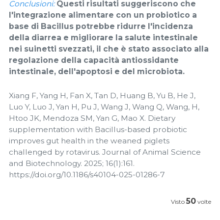
Conclusioni:
Questi risultati suggeriscono che
l'integrazione alimentare con un probiotico a
base di Bacillus potrebbe ridurre l'incidenza
della diarrea e migliorare la salute intestinale
nei suinetti svezzati, il che è stato associato alla
regolazione della capacità antiossidante
intestinale, dell'apoptosi e del microbiota.
Xiang F, Yang H, Fan X, Tan D, Huang B, Yu B, He J,
Luo Y, Luo J, Yan H, Pu J, Wang J, Wang Q, Wang, H,
Htoo JK, Mendoza SM, Yan G, Mao X. Dietary
supplementation with Bacillus-based probiotic
improves gut health in the weaned piglets
challenged by rotavirus. Journal of Animal Science
and Biotechnology. 2025; 16(1):161.
https://doi.org/10.1186/s40104-025-01286-7
50
Visto
volte