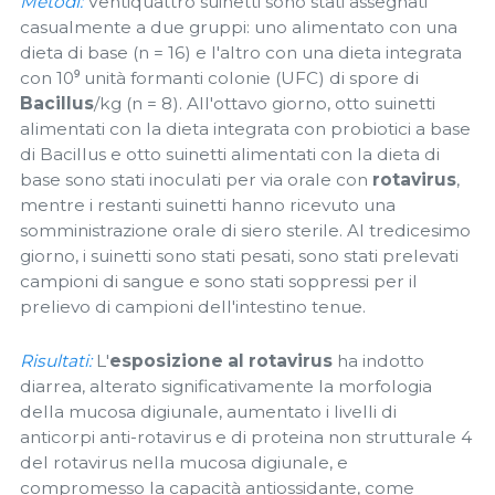
Metodi:
Ventiquattro suinetti sono stati assegnati
casualmente a due gruppi: uno alimentato con una
dieta di base (n = 16) e l'altro con una dieta integrata
con 10⁹ unità formanti colonie (UFC) di spore di
Bacillus
/kg (n = 8). All'ottavo giorno, otto suinetti
alimentati con la dieta integrata con probiotici a base
di Bacillus e otto suinetti alimentati con la dieta di
base sono stati inoculati per via orale con
rotavirus
,
mentre i restanti suinetti hanno ricevuto una
somministrazione orale di siero sterile. Al tredicesimo
giorno, i suinetti sono stati pesati, sono stati prelevati
campioni di sangue e sono stati soppressi per il
prelievo di campioni dell'intestino tenue.
Risultati:
L'
esposizione al rotavirus
ha indotto
diarrea, alterato significativamente la morfologia
della mucosa digiunale, aumentato i livelli di
anticorpi anti-rotavirus e di proteina non strutturale 4
del rotavirus nella mucosa digiunale, e
compromesso la capacità antiossidante, come