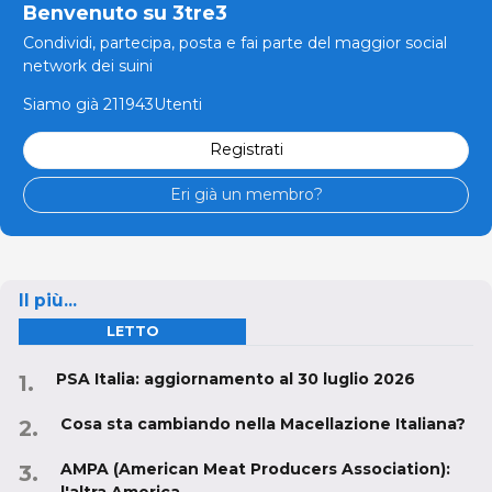
Benvenuto su 3tre3
Condividi, partecipa, posta e fai parte del maggior social
network dei suini
Siamo già 211943Utenti
Registrati
Eri già un membro?
Il più...
LETTO
PSA Italia: aggiornamento al 30 luglio 2026
Cosa sta cambiando nella Macellazione Italiana?
AMPA (American Meat Producers Association):