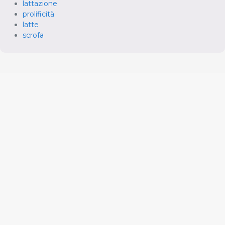
lattazione
prolificità
latte
scrofa