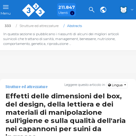
211.847
Utenti
Menu
333
Strutture ed attrezzature
Abstracts
In questa sezione si pubblicano i riassunti di alcuni dei migliori articoli
suinicoli che trattano di sanità, management, benessere, nutrizione,
comportamento, genetica, riproduzione ...
Leggere questo articolo in:
Lingua
Strutture ed attrezzature
Effetti delle dimensioni del box,
del design, della lettiera e dei
materiali di manipolazione
sull'igiene e sulla qualità dell'aria
nei capannoni per suini da