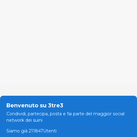
Benvenuto su 3tre3
Condividi, partecipa, posta e fai parte del maggior social
network dei suini
Siamo già 211847Utenti