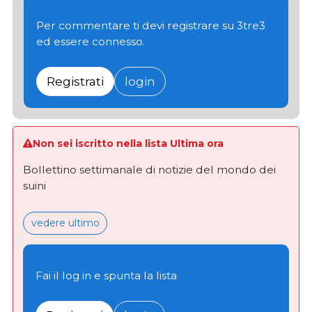
Per commentare ti devi registrare su 3tre3
ed essere connesso.
Registrati
login
Non sei iscritto nella lista Ultima ora
Bollettino settimanale di notizie del mondo dei
suini
vedere ultimo
Fai il log in e spunta la lista