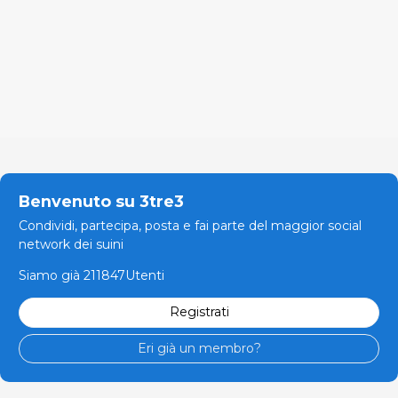
Benvenuto su 3tre3
Condividi, partecipa, posta e fai parte del maggior social
network dei suini
Siamo già 211847Utenti
Registrati
Eri già un membro?