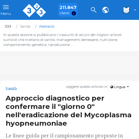
211.847
Utenti
Menu
333
Sanità
Abstracts
In questa sezione si pubblicano i riassunti di alcuni dei migliori articoli
suinicoli che trattano di sanità, management, benessere, nutrizione,
comportamento, genetica, riproduzione ...
Leggere questo articolo in:
Lingua
Sanità
Approccio diagnostico per
confermare il "giorno 0"
nell'eradicazione del Mycoplasma
hyopneumoniae
Le linee guida per il campionamento proposte in