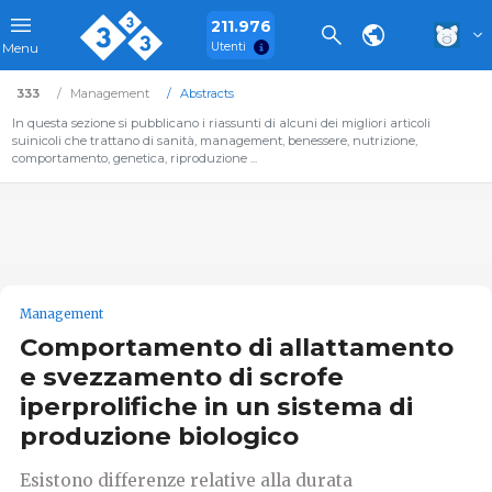
211.976
Utenti
Menu
333
Management
Abstracts
In questa sezione si pubblicano i riassunti di alcuni dei migliori articoli
suinicoli che trattano di sanità, management, benessere, nutrizione,
comportamento, genetica, riproduzione ...
Management
Comportamento di allattamento
e svezzamento di scrofe
iperprolifiche in un sistema di
produzione biologico
Esistono differenze relative alla durata