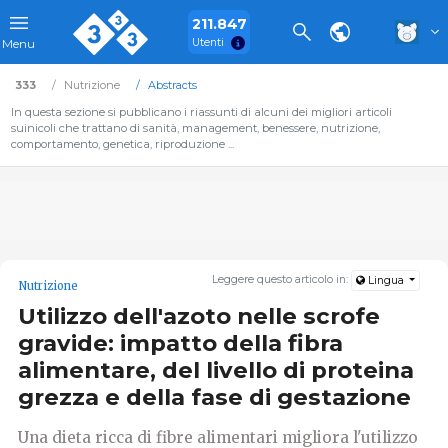
211.847
Utenti
Menu
333
Nutrizione
Abstracts
In questa sezione si pubblicano i riassunti di alcuni dei migliori articoli
suinicoli che trattano di sanità, management, benessere, nutrizione,
comportamento, genetica, riproduzione ...
Leggere questo articolo in:
Lingua
Nutrizione
Utilizzo dell'azoto nelle scrofe
gravide: impatto della fibra
alimentare, del livello di proteina
grezza e della fase di gestazione
Una dieta ricca di fibre alimentari migliora l'utilizzo