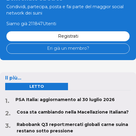
Condividi, partecipa, posta e fai parte del maggior social
network dei suini
Siamo già 211847Utenti
Registrati
Eri già un membro?
Il più...
LETTO
PSA Italia: aggiornamento al 30 luglio 2026
Cosa sta cambiando nella Macellazione Italiana?
Rabobank Q3 report:mercati globali carne suina
restano sotto pressione