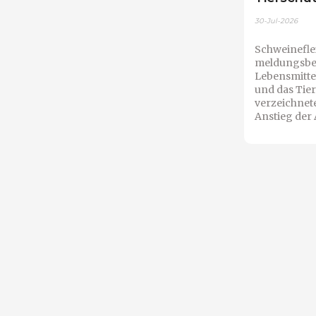
30-Jul-2026
Schweinefle
meldungsb
Lebensmitte
und das Tie
verzeichnet
Anstieg der A