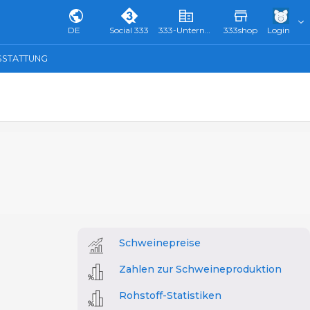
DE
Social 333
333-Unternehmensverzeichnis & Führer
333shop
Login
SSTATTUNG
Schweinepreise
Zahlen zur Schweineproduktion
Rohstoff-Statistiken