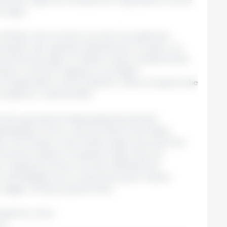
rungen.
Minister den kürzlich von der Europäischen
onsplan, der gezielte Maßnahmen vorsieht, um
ie Entwicklungen im Nahen Osten entstehenden
ützen und den Zugang zu wichtigen
Düngemitteln, sicherzustellen. Dies ermöglicht die
winglicher Lebensmittel.
e zypriotische Ratspräsidentschaft die
iedstaaten hervor, die die Absicht des Rates
e der Kommission ohne Änderungen anzunehmen,
arlament diesem Vorgehen folgt. Dies soll
ger möglichst schnell von den Maßnahmen
r bekräftigten ihre Unterstützung für diesen
 zügige Umsetzung des Plans.
opäische Union.
eu