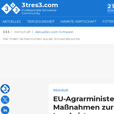
3tres3.com
2
Professionelle Schweine-
Echt
Community
AKTUELLES
TIERGESUNDHEIT
MÄRKTE-WIRTSCHAFT
FÜTTE
333
Wirtschaft
Aktuelles zum Schwein
Hier finden Sie Nachrichten aus der Schweinebranche.
Wirtschaft
EU-Agrarministe
Maßnahmen zur 