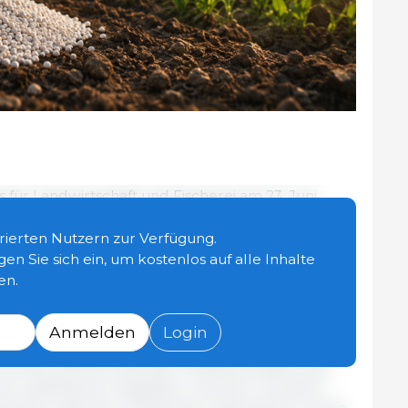
für Landwirtschaft und Fischerei am 23. Juni
ter die Marktsituation im Agrarsektor vor dem
Ukraine, geopolitischer Entwicklungen,
strierten Nutzern zur Verfügung.
rausforderungen im Bereich der Tiergesundheit.
gen Sie sich ein, um kostenlos auf alle Inhalte
eiterhin die Einkommen der Landwirte und
en.
mittelproduktion, Transport, Lagerung und
Anmelden
Login
 Kachka, stellvertretender Ministerpräsident der
o-atlantische Integration, mit einer virtuellen
 aktuelle Lage des ukrainischen Agrarsektors sowie