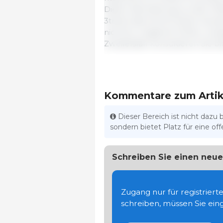
Diese Übersetzung wurde mithil
3tres3 übernimmt keine Gewähr
nicht für mögliche Fehler, Aus
Zweifelsfall konsultieren Sie bi
Kommentare zum Artik
Dieser Bereich ist nicht dazu 
sondern bietet Platz für eine o
Schreiben Sie einen ne
Zugang nur für registrier
schreiben, müssen Sie eing