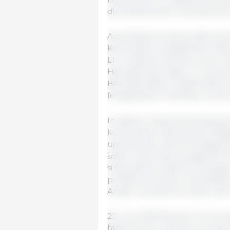
die bestehenden Herausforde
Anschließend überprüften die 
Kommission vorgestellten Akti
EU-Landwirte bei den durch d
Herausforderungen zu unterst
Betriebsmitteln, insbesondere 
fortgesetzte Produktion ersch
In diesem Zusammenhang hob di
konstruktive Haltung der Mitgl
unterstützen, die Vorschläg
sofern auch das Europäische P
sicherstellen, dass EU-Erzeu
profitieren können. Die Ministe
Ansatz und befürworteten die
23. Juni 2026/ Rat der EU/ Eur
https://www.consilium.europa.