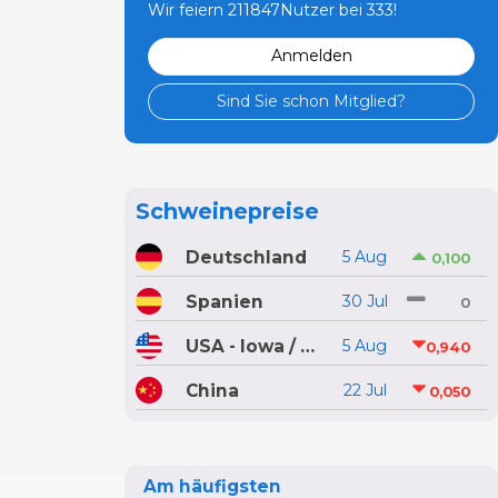
Wir feiern 211847Nutzer bei 333!
Anmelden
Sind Sie schon Mitglied?
Schweinepreise
Deutschland
5 Aug
0,100
Spanien
30 Jul
0
USA - Iowa / Minnesota
5 Aug
0,940
China
22 Jul
0,050
Am häufigsten