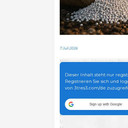
7 Juli 2026
Während der Sitzung des Rates 
diskutierten die EU-Agrarminis
Hintergrund des Kriegs in der 
Dieser Inhalt steht nur regi
klimabedingter Risiken und He
Registrieren Sie sich und log
All diese Faktoren belasten w
von 3tres3.com/de zuzugreif
erhöhen die Kosten für Lebens
Vertrieb.
Sign up with Google
Die Diskussion eröffnete Taras
Ukraine für europäische und eur
Intervention. Er skizzierte die