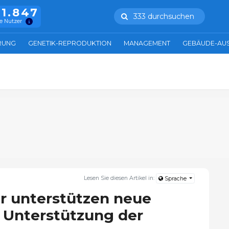
11.847
333 durchsuchen
e Nutzer
RUNG
GENETIK-REPRODUKTION
MANAGEMENT
GEBÄUDE-AU
Lesen Sie diesen Artikel in:
Sprache
r unterstützen neue
Unterstützung der