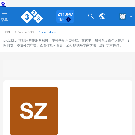
211.847
菜单
用户
333
Social 333
san zhou
pig333.cn注册用户使用网站时，即可享受会员特权。在这里，您可以设置个人信息、订
阅刊物、修改分类广告、查看信息和留言、还可以联系专家学者，进行学术探讨。