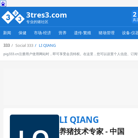
3tres3.com
2
真
专业的猪社区
新闻
保健
市场-经济
营养
遗传-繁殖
猪场管理
设备-仪
333
Social 333
LI QIANG
pig333.cn注册用户使用网站时，即可享受会员特权。在这里，您可以设置个人信息、
LI QIANG
养猪技术专家 - 中国