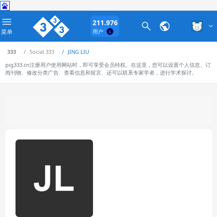
211.976
菜单
用户
333
Social 333
JING LIU
pig333.cn注册用户使用网站时，即可享受会员特权。在这里，您可以设置个人信息、订
阅刊物、修改分类广告、查看信息和留言、还可以联系专家学者，进行学术探讨。