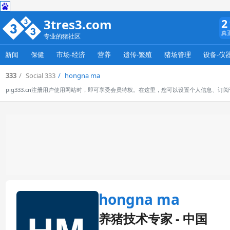
3tres3.com
2
真
专业的猪社区
新闻
保健
市场-经济
营养
遗传-繁殖
猪场管理
设备-仪
333
Social 333
hongna ma
pig333.cn注册用户使用网站时，即可享受会员特权。在这里，您可以设置个人信息、
hongna ma
养猪技术专家 - 中国