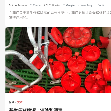
M.A. Ackerman
C. Cantín
R.M.C. Guedes
T. Vraeghe
J. Wennberg
J. Cantín
在我们关于新生仔猪腹泻的系列文章中，我们必须讨论母猪饲喂是
发挥作用的。
保健
文章
新生仔猪腹泻：清洗和消毒