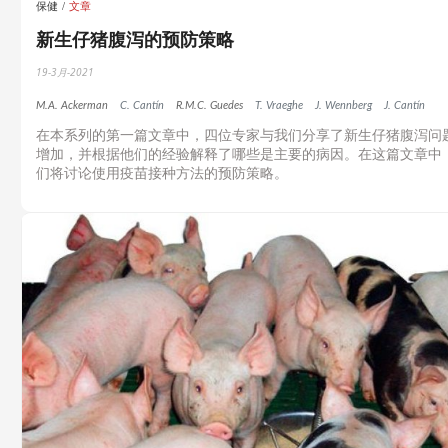
保健
文章
新生仔猪腹泻的预防策略
19-3月-2021
M.A. Ackerman
C. Cantín
R.M.C. Guedes
T. Vraeghe
J. Wennberg
J. Cantín
在本系列的第一篇文章中，四位专家与我们分享了新生仔猪腹泻问
增加，并根据他们的经验解释了哪些是主要的病因。在这篇文章中
们将讨论使用疫苗接种方法的预防策略。