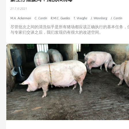
21-7月-2021
M.A. Ackerman
C. Cantín
R.M.C. Guedes
T. Vraeghe
J. Wennberg
J. Cantín
尽管批次之间的清洗似乎是所有猪场都应该正确执行的基本任务，
与专家们交谈之后，我们发现仍有很大的改进空间。