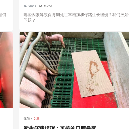
JA Paños
M. Toledo
如何
哪些因素导致保育期死亡率增加和仔猪生长缓慢？我们应如
问题？
保健
文章
新生仔猪腹泻：可控的口腔暴露