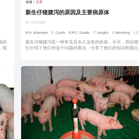
保健
文章
新生仔猪腹泻的原因及主要病原体
21-12月-2020
M.A. Ackerman
C. Cantín
R.M.C. Guedes
T. Vraeghe
J. Wennberg
J. C
题的
新生仔猪腹泻是一种常见且令人沮丧的疾病，今天，四位猪
，我
们介绍了他们对这个问题的看法，分享了他们的知识和观点