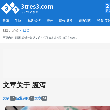
3tres3.com
2
真
专业的猪社区
新闻
保健
市场-经济
营养
遗传-繁殖
猪场管理
设备-仪
333
标签
腹泻
网页内容根据标签进行分类，这些标签会助您找到相关的信息。
文章关于 腹泻
文摘
猪业要闻
文章
10
2
34