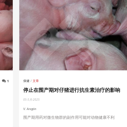
1
保健
文章
停止在围产期对仔猪进行抗生素治疗的影响
05-5月-2025
V. Aragón
围产期用药对微生物群的副作用可能对动物健康不利