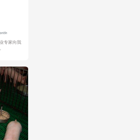
antín
业专家向我
。