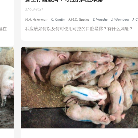
27-5月-2021
M.A. Ackerman
C. Cantín
R.M.C. Guedes
T. Vraeghe
J. Wennberg
J. C
但在
我应该如何以及何时使用可控的口腔暴露？有什么风险？