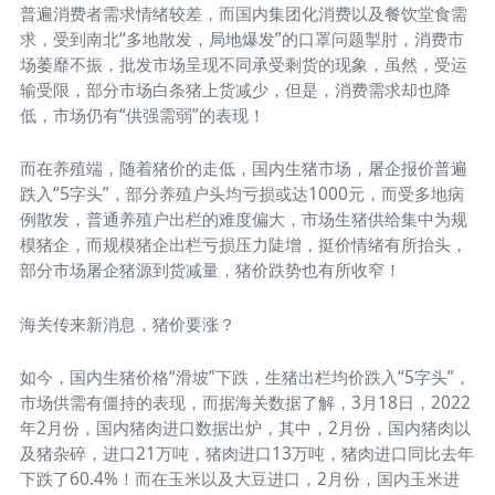
普遍消费者需求情绪较差，而国内集团化消费以及餐饮堂食需
求，受到南北“多地散发，局地爆发”的口罩问题掣肘，消费市
场萎靡不振，批发市场呈现不同承受剩货的现象，虽然，受运
输受限，部分市场白条猪上货减少，但是，消费需求却也降
低，市场仍有“供强需弱”的表现！
而在养殖端，随着猪价的走低，国内生猪市场，屠企报价普遍
跌入“5字头”，部分养殖户头均亏损或达1000元，而受多地病
例散发，普通养殖户出栏的难度偏大，市场生猪供给集中为规
模猪企，而规模猪企出栏亏损压力陡增，挺价情绪有所抬头，
部分市场屠企猪源到货减量，猪价跌势也有所收窄！
海关传来新消息，猪价要涨？
如今，国内生猪价格“滑坡”下跌，生猪出栏均价跌入“5字头”，
市场供需有僵持的表现，而据海关数据了解，3月18日，2022
年2月份，国内猪肉进口数据出炉，其中，2月份，国内猪肉以
及猪杂碎，进口21万吨，猪肉进口13万吨，猪肉进口同比去年
下跌了60.4%！而在玉米以及大豆进口，2月份，国内玉米进