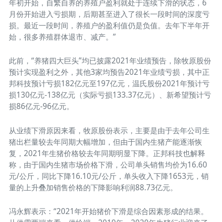
年初开始，自繁自养的养殖户盈利就处于连续下滑的状态，6
月份开始进入亏损期，后期甚至进入了很长一段时间的深度亏
损。最近一段时间，养殖户的盈利值仍是负值。去年下半年开
始，很多养殖群体退市、减产。”
此前，“养猪四大巨头”均已披露2021年业绩预告，除牧原股份
预计实现盈利之外，其他3家均预告2021年业绩亏损，其中正
邦科技预计亏损182亿元至197亿元，温氏股份2021年预计亏
损130亿元-138亿元（实际亏损133.37亿元）、新希望预计亏
损86亿元-96亿元。
从业绩下滑原因来看，牧原股份表示，主要是由于去年公司生
猪出栏量较去年同期大幅增加，但由于国内生猪产能逐渐恢
复，2021年生猪价格较去年同期明显下降。正邦科技也解释
称，由于国内生猪市场价格下滑，公司单头销售均价为16.60
元/公斤，同比下降16.10元/公斤，单头收入下降1653元，销
量的上升叠加销售价格的下降影响利润88.73亿元。
冯永辉表示：“2021年开始猪价下滑是综合因素形成的结果。