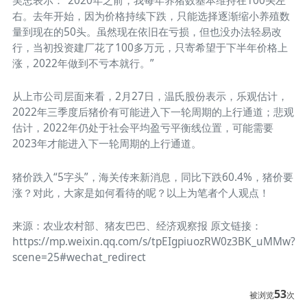
吴忠表示：“2020年之前，我每年养猪数基本维持在100头左
右。去年开始，因为价格持续下跌，只能选择逐渐缩小养殖数
量到现在的50头。虽然现在依旧在亏损，但也没办法轻易改
行，当初投资建厂花了100多万元，只寄希望于下半年价格上
涨，2022年做到不亏本就行。”
从上市公司层面来看，2月27日，温氏股份表示，乐观估计，
2022年三季度后猪价有可能进入下一轮周期的上行通道；悲观
估计，2022年仍处于社会平均盈亏平衡线位置，可能需要
2023年才能进入下一轮周期的上行通道。
猪价跌入“5字头”，海关传来新消息，同比下跌60.4%，猪价要
涨？对此，大家是如何看待的呢？以上为笔者个人观点！
来源：农业农村部、猪友巴巴、经济观察报 原文链接：
https://mp.weixin.qq.com/s/tpEIgpiuozRW0z3BK_uMMw?
scene=25#wechat_redirect
53
被浏览
次