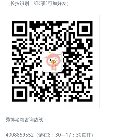
（长按识别二维码即可加好友）
秀博猪精咨询热线：
4008859552（请在8：30—17：30拨打）