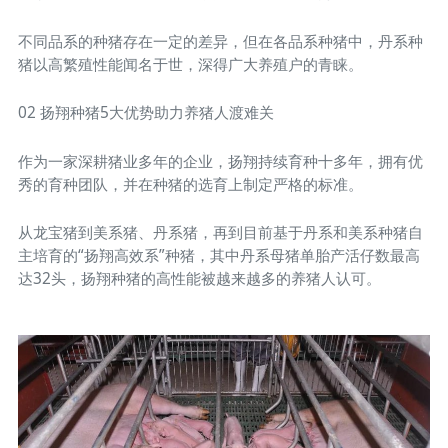
不同品系的种猪存在一定的差异，但在各品系种猪中，丹系种
猪以高繁殖性能闻名于世，深得广大养殖户的青睐。
02 扬翔种猪5大优势助力养猪人渡难关
作为一家深耕猪业多年的企业，扬翔持续育种十多年，拥有优
秀的育种团队，并在种猪的选育上制定严格的标准。
从龙宝猪到美系猪、丹系猪，再到目前基于丹系和美系种猪自
主培育的“扬翔高效系”种猪，其中丹系母猪单胎产活仔数最高
达32头，扬翔种猪的高性能被越来越多的养猪人认可。