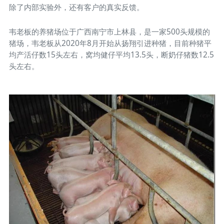
除了内部实验外，还有客户的真实反馈。
韦老板的养猪场位于广西南宁市上林县，是一家500头规模的
猪场，韦老板从2020年8月开始从扬翔引进种猪，目前种猪平
均产活仔数15头左右，窝均健仔平均13.5头，断奶仔猪数12.5
头左右。