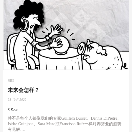
幽默
未来会怎样？
28-10月-2022
P. Roca
并不是每个人都像我们的专家
Guillem Burset
、
Dennis DiPietre
、
Isidre Guinjoan
、
Sara Mazo
或
Francisco Ru
í
z
一样对养猪业的趋势
有见解
….