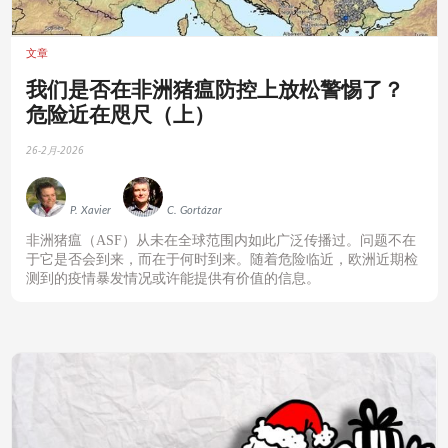
文章
‍我们是否在非洲猪瘟防控上放松警惕了？
危险近在咫尺（上）
26-2月-2026
P. Xavier
C. Gortázar
‍非洲猪瘟（ASF）从未在全球范围内如此广泛传播过。问题不在
于它是否会到来，而在于何时到来。随着危险临近，欧洲近期检
测到的疫情暴发情况或许能提供有价值的信息。